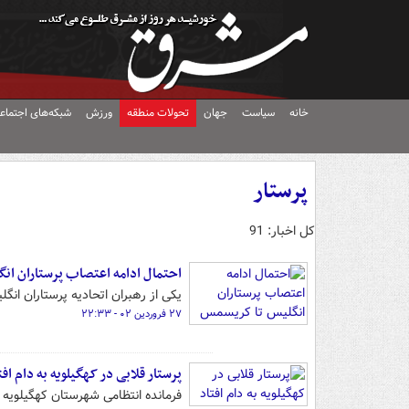
خانه
سیاست
جهان
تحولات منطقه
ورزش
شبکه‌های اجتماع
پرستار
کل اخبار: 91
احتمال ادامه اعتصاب پرستاران ان
یکی از رهبران اتحادیه پرستاران ا
۲۷ فروردین ۰۲ - ۲۲:۳۳
پرستار قلابی در کهگیلویه به دام افت
فرمانده انتظامی شهرستان کهگیلویه 