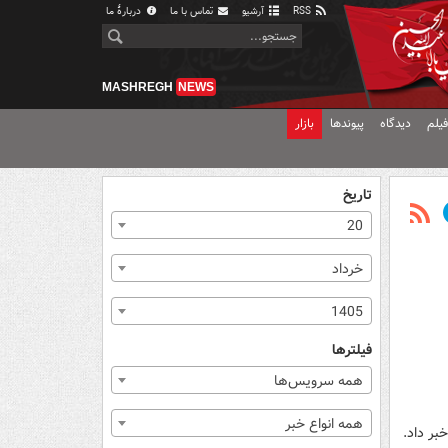
RSS
آرشیو
تماس با ما
دربارهٔ ما
MASHREGH
NEWS
یلم
دیدگاه
پیوندها
بازار
تاریخ
20
خرداد
1405
فیلترها
همه سرویس‌ها
همه انواع خبر
بر داد.