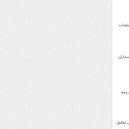
عتصاب
اه پاسداران
 وجه
ی تجلیل