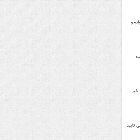
نواده و
ده
 خبر
، اروپا، کانادا و...، رو به افزایش است و هر ماه حداقل ۲۵۰ گواهی تایید