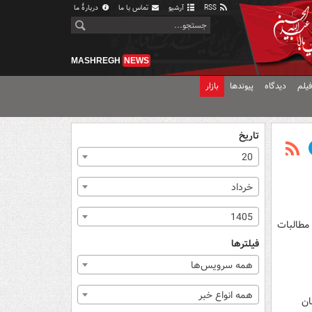
RSS
آرشیو
تماس با ما
دربارهٔ ما
MASHREGH
NEWS
یلم
دیدگاه
پیوندها
بازار
تاریخ
20
خرداد
1405
مطالبات
فیلترها
همه سرویس‌ها
همه انواع خبر
از زبان