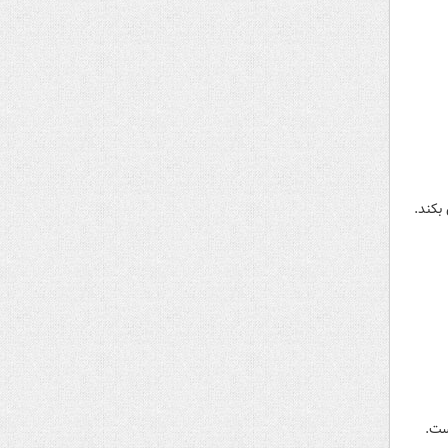
بکند.
ست.