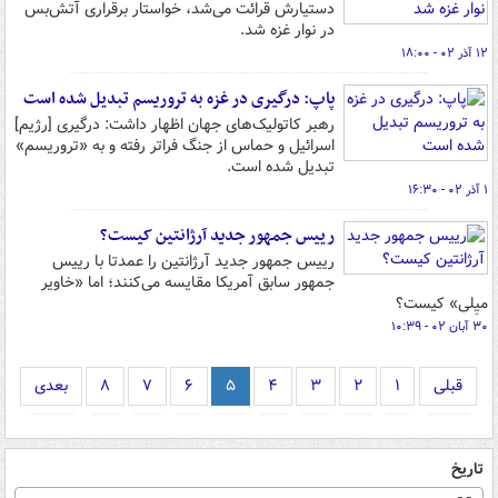
دستیارش قرائت می‌شد، خواستار برقراری آتش‌بس
در نوار غزه شد.
۱۲ آذر ۰۲ - ۱۸:۰۰
پاپ: درگیری در غزه به تروریسم تبدیل شده است
رهبر کاتولیک‌های جهان اظهار داشت: درگیری [رژیم]
اسرائیل و حماس از جنگ فراتر رفته و به «تروریسم»
تبدیل شده است.
۱ آذر ۰۲ - ۱۶:۳۰
رییس جمهور جدید آرژانتین کیست؟
رییس جمهور جدید آرژانتین را عمدتا با رییس
جمهور سابق آمریکا مقایسه می‌کنند؛ اما «خاویر
میِلی» کیست؟
۳۰ آبان ۰۲ - ۱۰:۳۹
قبلی
۱
۲
۳
۴
۵
۶
۷
۸
بعدی
تاریخ