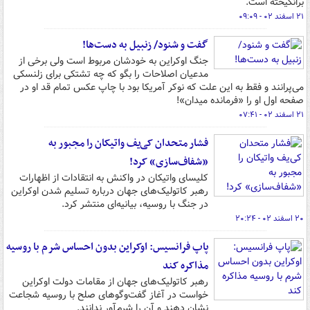
برانگیخته است.
۲۱ اسفند ۰۲ - ۰۹:۰۹
گفت و شنود/ زنبیل به دست‌ها!
جنگ اوکراین به خودشان مربوط است ولی برخی از
مدعیان اصلاحات را بگو که چه تشتکی برای زلنسکی
می‌پرانند و فقط به این علت که نوکر آمریکا بود با چاپ عکس تمام قد او در
صفحه اول او را «فرمانده میدان»!
۲۱ اسفند ۰۲ - ۰۷:۴۱
فشار متحدان کی‌یف واتیکان را مجبور به
«شفاف‌سازی» کرد!
کلیسای واتیکان در واکنش به انتقادات از اظهارات
رهبر کاتولیک‌های جهان درباره تسلیم شدن اوکراین
در جنگ با روسیه، بیانیه‌ای منتشر کرد.
۲۰ اسفند ۰۲ - ۲۰:۲۴
پاپ فرانسیس: اوکراین بدون احساس شرم با روسیه
مذاکره کند
رهبر کاتولیک‌های جهان از مقامات دولت اوکراین
خواست در آغاز گفت‌وگوهای صلح با روسیه شجاعت
نشان دهند و آن را شرم‌آور ندانند.