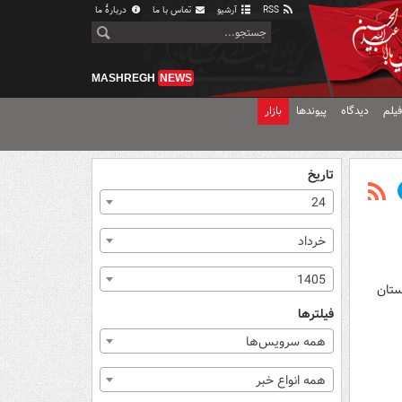
RSS
آرشیو
تماس با ما
دربارهٔ ما
MASHREGH
NEWS
یلم
دیدگاه
پیوندها
بازار
تاریخ
24
خرداد
1405
ستان
فیلترها
همه سرویس‌ها
همه انواع خبر