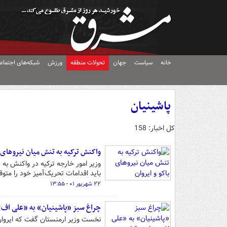
خانه
سیاست
جهان
تحولات منطقه
ورزش
شبکه‌های اجتماع
پاشینیان
کل اخبار: 158
واکنش ترکیه به تنش میان نیروهای ب
وزیر امور خارجه ترکیه در واکنش به 
باید اقدامات تحریک‌آمیز خود را متو
۲۲ شهریور ۰۱ - ۱۳:۵۵
چراغ سبز «پاشینیان» به «علی اف»
نخست وزیر ارمنستان گفت که ایروان 