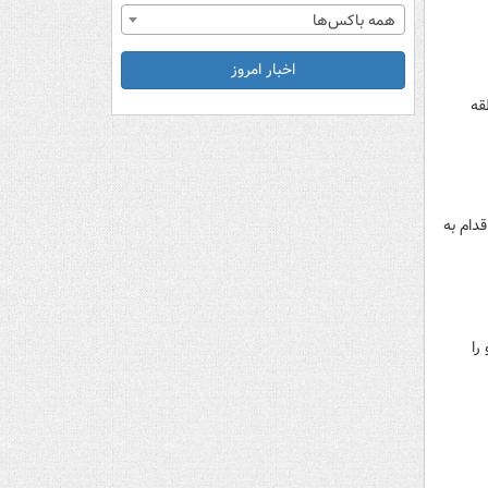
همه باکس‌ها
اخبار امروز
قه
قدام به
را