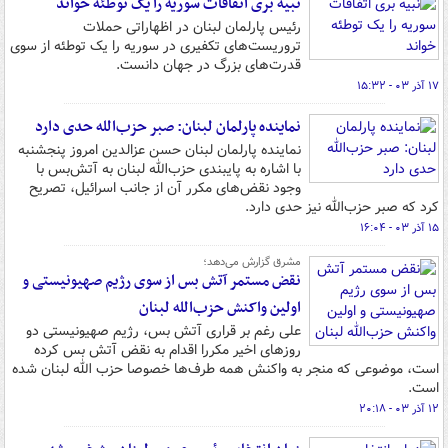
نبیه بری اتفاقات سوریه را یک توطئه خواند
رئیس پارلمان لبنان در اظهاراتی حملات
تروریست‌های تکفیری در سوریه را یک توطئه از سوی
قدرت‌های بزرگ در جهان دانست.
۱۷ آذر ۰۳ - ۱۵:۳۲
نماینده پارلمان لبنان: صبر حزب‌الله حدی دارد
نماینده پارلمان لبنان حسن عزالدین امروز پنجشنبه
با اشاره به پایبندی حزب‌الله لبنان به آتش‌بس با
وجود نقض‌های مکرر آن از جانب اسرائیل، تصریح
کرد که صبر حزب‌الله نیز حدی دارد.
۱۵ آذر ۰۳ - ۱۶:۰۴
مشرق گزارش می‌دهد؛
نقض مستمر آتش بس از سوی رژیم صهیونیستی و
اولین واکنش حزب‌الله لبنان
علی رغم بر قراری آتش بس، رژیم صهیونیستی دو
روزهای اخیر مکررا اقدام به نقض آتش بس کرده
است، موضوعی که منجر به واکنش همه طرف‌ها خصوصا حزب الله لبنان شده
است.
۱۲ آذر ۰۳ - ۲۰:۱۸