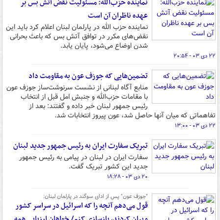
نماینده حزب‌الله: مسئولیت نقض آتش بس بر
عهده ناظران آن است
نماینده حزب الله در پارلمان لبنان اعلام کرد باید این
نقض‌های مکرر در توافق آتش بس که باعث بحرانی
شدن اوضاع می‌شود، پایان یابد.
۲۲ دی ۰۳ - ۲۰:۵۴
تضمین‌هایی که جوزف عون به مقاومت داد
منابع آگاه لبنانی از نشست سرنوشت‌ساز جوزف عون
با مقامات حزب‌الله و جنبش امل قبل از انتخاب
رئیس جمهور لبنان خبر داده و گفتند: بعد از
تفاهماتی که میان آنها حاصل شد، عون پیروز انتخابات شد.
۲۲ دی ۰۳ - ۱۳:۰۰
تبریک سفارت ایران به رئیس جمهور جدید لبنان
سفارت ایران در لبنان در پیامی به رئیس جمهور
جدید این کشور تبریک گفت.
۲۰ دی ۰۳ - ۱۸:۲۸
"جوزف عون" پس از ادای سوگند در پارلمان لبنان:
قول می‌دهم آنچه را که اسرائیل در سراسر کشور
ویران کردند، بازسازی کنم/ خواهان ارزیابی همه