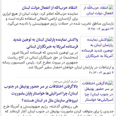
انتقاد حزب‌الله از انفعال دولت لبنان
نماینده حزب‌الله اعلام کرد، دولت لبنان از هیچ ابزاری
برای آزادسازی اراضی اشغالی استفاده نکرده است و
بازسازی مناطق تخریب شده در حملات رژیم صهیونیستی را نادیده می‌گیرد.
۲۶ شهریور ۰۴ - ۱۶:۲۵
واکنش نماینده پارلمان لبنان به توهین شدید
فرستاده آمریکا به خبرنگاران لبنانی
در پی توهین شدیدی که فرستاده آمریکا امروز
(سه‌شنبه) در حق خبرنگاران لبنانی در کاخ ریاست
جمهوری در بیروت مطرح کرد، رئیس کمیسیون رسانه
و ارتباطات در پارلمان لبنان خواهان احضار سفیر آمریکا شد.
۴ شهریور ۰۴ - ۲۰:۱۳
مشرق گزارش می‌دهد؛
بالاگرفتن اختلافات بر سر حضور یونیفل در جنوب
لبنان/ چرا اسرائیلی‌ها خواستار پایان ماموریت
نیروهای سازمان ملل در لبنان هستند؟
طی رزوهای گذشته، رژیم صهیونیستی و آمریکا طرح
جدیدی را برای متوقف کردن ماموریت یونیفل در جنوب لبنان آغاز کرده‌اند که