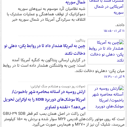
شمال سوریه
شبه نظامیان کُرد موسوم به نیروهای سوریه
دموکراتیک از توقف هماهنگی و عملیات مشترک با
ائتلاف به سرکردگی آمریکا در شمال سوریه خبر
دادند.
۱۱ آذر ۰۱ - ۱۵:۰۵
پنتاگون:
چین به آمریکا هشدار داد تا در روابط پکن- دهلی نو
دخالت نکند
در گزارش ارسالی پنتاگون به کنگره آمریکا آمده
است: چین به واشنگتن هشدار داده است تا در روابط
میان پکن- دهلی‌نو دخالت نکند.
۹ آذر ۰۱ - ۱۷:۳۰
تحولات روز دویست و هشتادم جنگ اوکراین؛
ارتش روسیه در آستانه محاصره شهر باخموت/
امریکا موشک‌های دوربرد SDB را به اوکراین تحویل
می‌دهد؟ +نقشه و تصاویر
این راکت در اصل همان بمب کم قطر GBU-۳۹ SDB
است که روی موتور راکت‌های قدیمی M۲۶ سوار شده و بردش به ۱۵۰ کیلومتر
می‌رسد، شلیک آن نیز از M۲۷۰ و هیمارس صورت می‌گیرد.