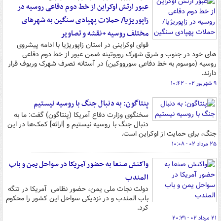
عبور ارتش اوکراین از خط دوم دفاعی روسیه در
زاپوریژیا/ حملات پهپادی سنگین به شهرهای
مختلف روسیه +نقشه و تصاویر
قوای اوکراینی در استان زاپوریژیا با ادامه پیشروی
های خود در جنوب و شرق شهرک روبوتینه ضمن عبور از خط دوم دفاعی
روسیه (موسوم به خط دفاعی سورووکین) در آستانه تصرف شهرک وربوف قرار
دارند.
۹ شهریور ۰۲ - ۱۰:۴۲
پنتاگون: به دنبال جنگ با روسیه نیستیم
سخنگوی وزارت دفاع آمریکا (پنتاگون) گفت: ما به
دنبال جنگ با روسیه نیستیم و [ارائه] کمک‌ها در این
جنگ، برای حمایت از اوکراین است.
۲۵ مرداد ۰۲ - ۱۰:۰۸
واکنش صنعا به حضور آمریکا در سواحل یمن و باب
المندب
دولت نجات ملی یمن، حضور نظامی آمریکا در تنگه
باب المندب و در نزدیکی سواحل این کشور را محکوم
کرد.
۲۱ مرداد ۰۲ - ۲۰:۳۱