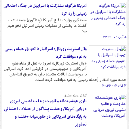
آمریکا هرگونه مشارکت با اسراییل در جنگ احتمالی
زمینی را رد کرد
سخنگوی وزارت دفاع آمریکا (پنتاگون) جمعه شب
گفت: ما بخشی از عملیات زمینی اسرائیل نخواهیم
بود.
۵ آبان ۰۲ - ۲۳:۱۶
وال استریت ژورنال: اسرائیل با تعویق حمله زمینی
به غزه موافقت کرد
«وال استریت ژورنال» امروز به نقل از مقام‌های
آمریکایی و صهیونیستی در گزارشی ادعا کرد: اسرائیل
با درخواست ایالات متحده برای به تعویق انداختن
حمله مورد انتظار [حمله زمینی] به غزه موافقت کرده است.
۳ آبان ۰۲ - ۲۰:۳۶
گزارش ویژه مشرق؛
بازی هوشمندانه مقاومت و عقب نشینی نیروی
دریایی آمریکا/ وحشت پنتاگون از حملات احتمالی
به پایگاه‌های امریکایی در خاورمیانه +نقشه و
تصاویر