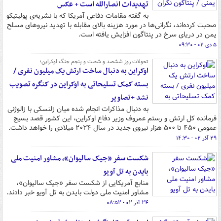
تهدیدات انصارالله است + عکس
به گفته مقامات دفاعی آمریکا که با نشریه‌ی پولیتیکو
صحبت کرده‌اند، نگرانی‌ها در مورد هزینه بالای مقابله با تهدید نیروهای مسلح
یمن در دریای سرخ در پنتاگون افزایش یافته است.
۵ دی ۰۲ - ۰۹:۳۰
تحولات روز ششصد و شصت و پنجم جنگ اوکراین؛
اوکراین به دنبال ساخت ارتش یک میلیون نفری /
بسته کمک تسلیحاتی به اوکراین در کنگره تصویب
نشد +تصاویر
به دنبال مذاکرات انجام شده میان زلنسکی با زالوژنی
فرمانده کل ارتش و رستم عمروف وزیر دفاع اوکراین، این کشور قصد بسیج
عمومی ۴۵۰ تا ۵۰۰ هزار نیروی جدید در سال ۲۰۲۴ میلادی را خواهد داشت.
۲۹ آذر ۰۲ - ۱۴:۳۰
شکست سفر «جیک سالیوان»، مشاور امنیت ملی
بایدن به تل آویو
منابع آمریکایی از شکست سفر «جیک سالیوان»،
مشاور امنیت ملی دولت بایدن به تل آویو خبر دادند.
۲۴ آذر ۰۲ - ۰۸:۵۲