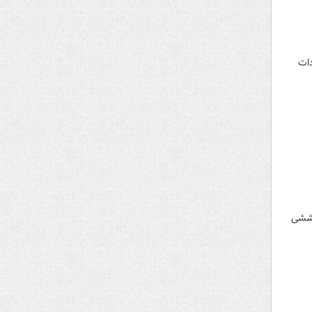
ردات
 چشم پوششی