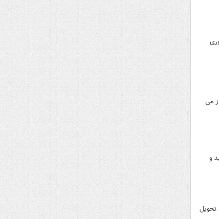
فوری
ز می
د و
د خودروها محقق شد و تا ۱۶ آذر امسال تحویل