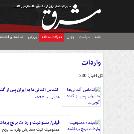
خانه
سیاست
جهان
تحولات منطقه
ورزش
شبکه‌های اجتماع
واردات
کل اخبار: 330
التماس آلمانی‌ها به ایران پس از گن
۲۵ دی ۰۱ - ۰۸:۴۷
فیلم/ ممنوعیت واردات برنج برداش
ممنوعیت ثبت سفارش واردات برنج ک