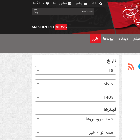
RSS
آرشیو
تماس با ما
دربارهٔ ما
MASHREGH
NEWS
یلم
دیدگاه
پیوندها
بازار
تاریخ
18
خرداد
1405
فیلترها
همه سرویس‌ها
همه انواع خبر