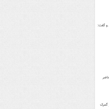
و گفت:‌
حاضر
شنبه ششم آذر از گمرک