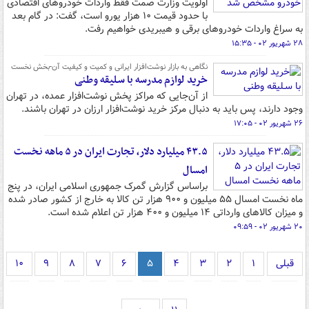
اولویت وزارت صمت فقط واردات خودروهای اقتصادی
با حدود قیمت ۱۰ هزار یورو است، گفت: در گام بعد
به سراغ واردات خودروهای برقی و هیبریدی خواهیم رفت.
۲۸ شهریور ۰۲ - ۱۵:۳۵
نگاهی به بازار نوشت‌افزار ایرانی و کمیت و کیفیت آن-بخش نخست
خرید لوازم مدرسه با سـلیقه وطنی
از آن‌جایی‌ که مراکز پخش نوشت‌افزار عمده، در تهران
وجود دارند، پس باید به دنبال مرکز خرید نوشت‌افزار ارزان در تهران باشند.
۲۶ شهریور ۰۲ - ۱۷:۰۵
۴۳.۵ میلیارد دلار، تجارت ایران در ۵ ماهه نخست
امسال
براساس گزارش گمرک جمهوری اسلامی ایران، در پنج
ماه نخست امسال ۵۵ میلیون و ۹۰۰ هزار تن کالا به خارج از کشور صادر شده
و میزان کالاهای وارداتی ۱۴ میلیون و ۴۰۰ هزار تن اعلام شده است.
۲۰ شهریور ۰۲ - ۰۹:۵۹
قبلی
۱
۲
۳
۴
۵
۶
۷
۸
۹
۱۰