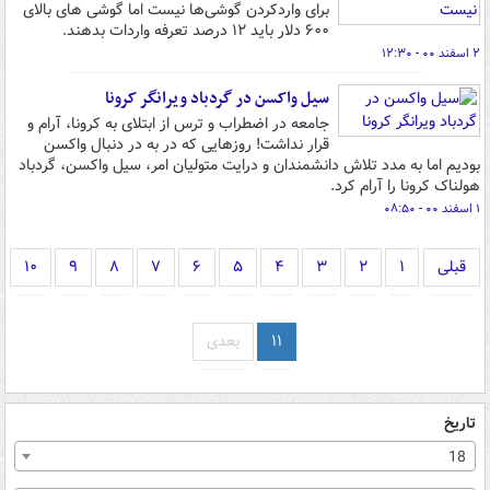
برای واردکردن گوشی‌ها نیست اما گوشی های بالای
۶۰۰ دلار باید ۱۲ درصد تعرفه واردات بدهند.
۲ اسفند ۰۰ - ۱۲:۳۰
سیل واکسن در گردباد ویرانگر کرونا
جامعه در اضطراب و ترس از ابتلای به کرونا، آرام و
قرار نداشت! روزهایی که در به در دنبال واکسن
بودیم اما به مدد تلاش دانشمندان و درایت متولیان امر، سیل واکسن، گردباد
هولناک کرونا را آرام کرد.
۱ اسفند ۰۰ - ۰۸:۵۰
قبلی
۱
۲
۳
۴
۵
۶
۷
۸
۹
۱۰
۱۱
بعدی
تاریخ
18