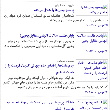
داریوش شجاعیان:
پرسپولیسی‌ها را حلال می‌کنم
شجاعیان،هافبک سابق استقلال عنوان کرد هواداران
پرسپولیس را بابت توهین هایشان می‌بخشد.
۲۴ بهمن ۰۱ - ۲۰:۵۷
پایان طلسم ساکت الهامی مقابل یحیی!
سرمربی هوادار بعد از پنج شکست متوالی در برابر
یحیی گل‌محمدی بالاخره این سرمربی را شکست داد.
۲۴ بهمن ۰۱ - ۲۰:۵۲
مسعود شجاعی:
جام ملت‌ها را فدای جام جهانی کنیم/ فرصت را از
دست ندهیم
هافبک تیم هوادار با بیان اینکه برای موفقیت تیم
ملی می توانیم جام ملت ها را فدای جام جهانی کنیم
گفت: باید با یک برنامه ریزی قوی آماده حضور در جام جهانی شویم.
۲۴ بهمن ۰۱ - ۲۰:۳۸
باشگاه پرسپولیس: بس نیست این روند عجیب و
غریب؟ +فیلم