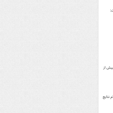
:
بیش از
 نتایج