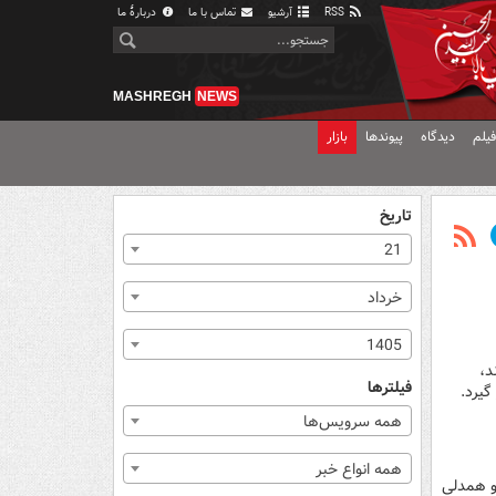
RSS
آرشیو
تماس با ما
دربارهٔ ما
MASHREGH
NEWS
یلم
دیدگاه
پیوندها
بازار
تاریخ
21
خرداد
1405
د،
فیلترها
گیرد.
همه سرویس‌ها
همه انواع خبر
 همدلی‌