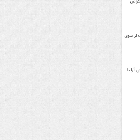
تراض
 از سوی
آرا با