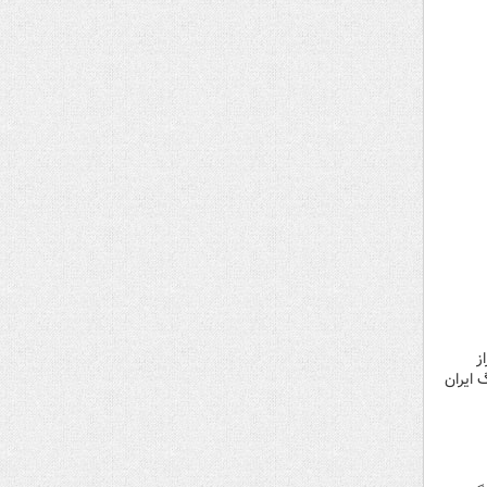
ز
 ایران