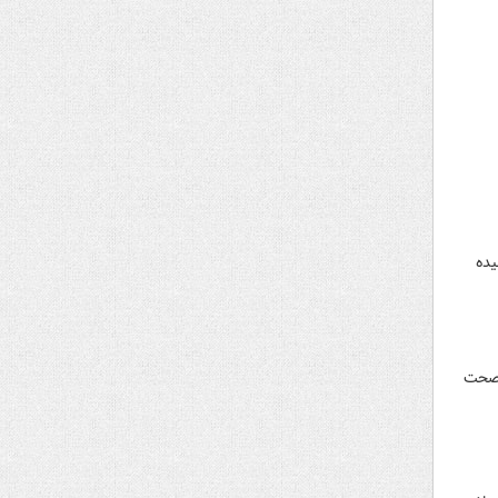
یده
م صحت