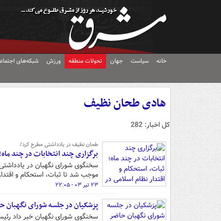
خانه
سیاست
جهان
تحولات منطقه
ورزش
شبکه‌های اجتماع
هادی طحان نظیف
کل اخبار: 282
طحان نظیف در یادداشتی مطرح کرد/
برگزاری چند انتخابات در چند ماه؛ 
سخنگوی شورای نگهبان در یادداشتی
موجب شد تا ثبات، استحکام و اقتدار 
۲۳ تیر ۰۳ - ۲۲:۰۵
پزشکیان در جلسه شورای نگهبان ح
سخنگوی شورای نگهبان خبر داد رئیس