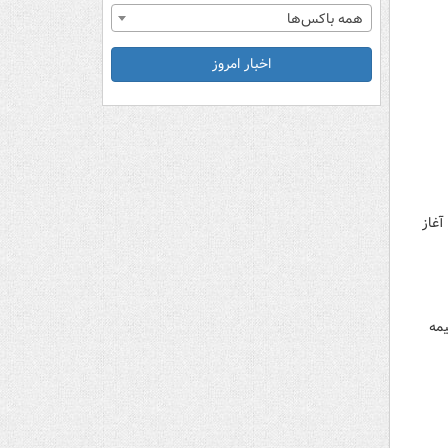
همه باکس‌ها
اخبار امروز
هور آغاز
یمه