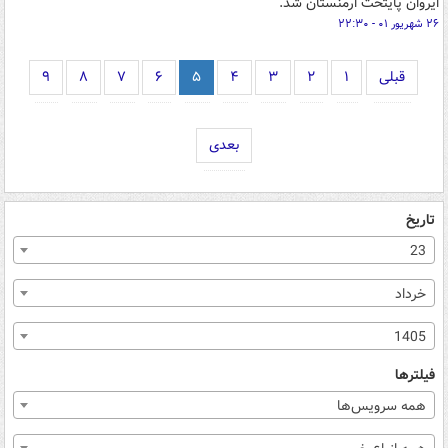
ایروان پایتخت ارمنستان شد.
۲۶ شهریور ۰۱ - ۲۲:۳۰
قبلی
۱
۲
۳
۴
۵
۶
۷
۸
۹
بعدی
تاریخ
23
خرداد
1405
فیلترها
همه سرویس‌ها