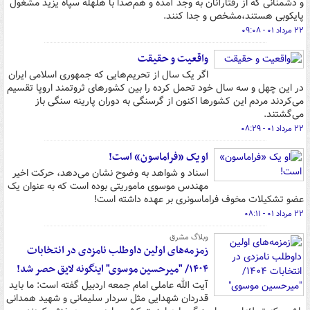
و دشمنانی که از رفتارآنان به وجد آمده و هم‌صدا با هلهله سپاه یزید مشغول
پایکوبی هستند،مشخص و جدا کنند.
۲۲ مرداد ۰۱ - ۰۹:۰۸
واقعیت و حقیقت
اگر یک سال از تحریم‌هایی که جمهوری اسلامی ایران
در این چهل و سه سال خود تحمل کرده را بین کشورهای ثروتمند اروپا تقسیم
می‌کردند مردم این کشورها اکنون از گرسنگی به دوران پارینه سنگی باز
می‌گشتند.
۲۲ مرداد ۰۱ - ۰۸:۲۹
او یک «‌فراماسون» است!
اسناد و شواهد به وضوح نشان می‌دهد، حرکت اخیر
مهندس موسوی ماموریتی بوده است که به عنوان یک
عضو تشکیلات مخوف فراماسونری بر عهده داشته است!
۲۲ مرداد ۰۱ - ۰۸:۱۱
وبلاگ مشرق
زمزمه‌های اولین داوطلب نامزدی در انتخابات
۱۴۰۴/ "میرحسین موسوی" اینگونه لایق حصر شد!
آیت الله عاملی امام جمعه اردبیل گفته است: ما باید
قدردان شهدایی مثل سردار سلیمانی و شهید همدانی