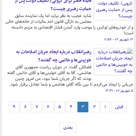
فایده حصر برای کروبی/ تکلیف دولت پس از
حمایت رهبری چیست؟
شاید عجیب به نظر بیاید اما یک نماینده سابق
مجلس به تازگی قانون اخذ مالیات از خانه‌های خالی
و از خودروهای لوکس را موجب وارد آمدن فشار اقتصادی به مردم دانسته
است!
۱۲ شهریور ۰۲ - ۱۱:۵۷
رهبرانقلاب درباره ایجاد جریان اصلاحات به
خویینی‌ها و خاتمی چه گفتند؟
فضائلی گفت: در دوران ریاست جمهوری آقای
هاشمی، آقا به آقای خوئینی‌ها و آقای خاتمی گفته
بودند که اگر جریان شما نبود، من امروز چنین
جریانی را ایجاد می‌کردم تا بین نگاه آقای هاشمی و شما تعادل برقرار شود.
۵ شهریور ۰۲ - ۱۶:۳۱
قبلی
۱
۲
۳
۴
۵
۶
۷
۸
۹
بعدی