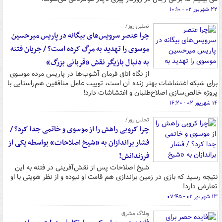
۲۲ شهریور ۰۲ - ۱۰:۱۰
تحلیل روز/
چرا عنصر سرویس‌های بیگانه در پاریس میرحسین
موسوی را تهدید به مرگ کرده است؟ / جریان فتنه
به دنبال بازیگر نقش «قربانی بزرگ»
از نگاه اتاق فرمان آشوب‌ها در پاریس مرده موسوی
برای شبکه اغتشاشات بهتر زنده آن است، توییت عامل منافقین هم‌راستایی با
پروژه خالص‌سازی اصلاح‌طلبان و اغتشاشات دارد!
۱۴ شهریور ۰۲ - ۱۶:۲۰
تحلیل روز/
چرا کروبی راهش را از موسوی و خاتمی جدا کرد؟ /
فشار براندازان به «شیخ اصلاحات» بواسطه یکی از
فرزندانش!
شیخ اصلاحات پس از نقش‌آفرینی در فتنه به این
نتیجه رسید که بازی در زمین براندازی هم قامت او نبوده و از نظر هویتی با او
تعارض دارد!
۱۳ شهریور ۰۲ - ۰۷:۴۵
وبلاگ مشرق