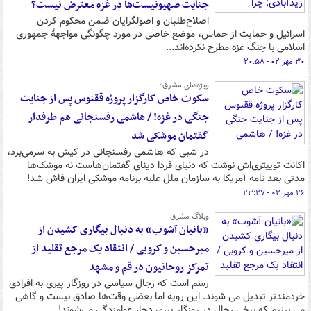
جنایت صهیونیست‌ها در غزه معترض نیست؟
اصلاح‌طلبان و اصولگرایان ضمن محکوم کردن
اسرائیل و حمایت از حماس، موضع خاصی در مورد چگونگی مواجهۀ جمهوری
اسلامی با جنگ غزه مطرح نکرده‌اند...
۳۰ مهر ۰۲ - ۲۰:۵۸
ویژه‌های مشرق؛
سکوت خاص کارگزار پروژه ققنوس پس از جنایت
جنگی در غزه! / هاشمی رفسنجانی هم طرفدار
گفتمان موشکی شد
در شبی که هاشمی رفسنجانی در کیش به سرمی‌برد،
اکانت توییتری‌اش نوشت که دنیای فردا دینای گفتمان‌هاست نه موشک‌ها
مدتی بعد نامه آمریکا به سازمان ملل علیه برنامه موشکی ایران فاش شد!
۲۶ مهر ۰۲ - ۲۳:۲۷
وبلاگ مشرق
«بانیان آشوب» به دنبال بیگاری کشیدن از
میرحسین و کروبی / انتقاد یک مرجع تقلید از
تمرکز روحانیون در قم و مشهد
رسم است که رجال سیاسی در روزگار پیری به افرادی
خردمندتر تبدیل می شوند. این رویه اما بعضی وقت‌ها صادق نیست و گاهی
می بینیم که برخی رجال در روزگار پیری دچار عوامزدگی می‌شوند!