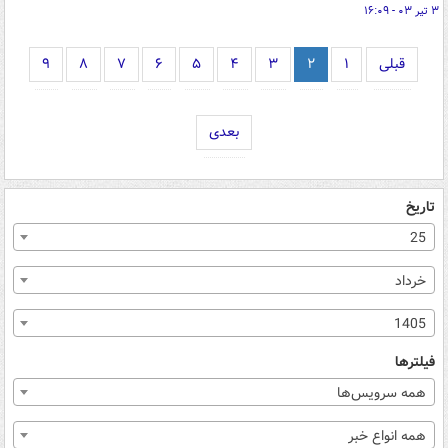
۳ تیر ۰۳ - ۱۶:۰۹
قبلی
۱
۲
۳
۴
۵
۶
۷
۸
۹
بعدی
تاریخ
25
خرداد
1405
فیلترها
همه سرویس‌ها
همه انواع خبر