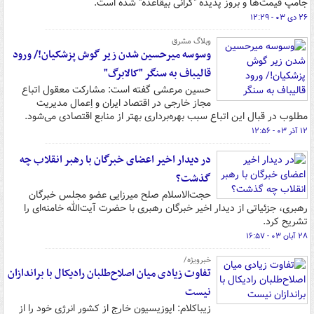
جامپ قیمت‌ها و بروز پدیده "گرانی بیقاعده" شده است.
۲۶ دی ۰۳ - ۱۲:۲۹
وبلاگ مشرق
وسوسه میرحسین شدن زیر گوش پزشکیان!/ ورود
قالیباف به سنگر "کالابرگ"
حسین مرعشی گفته است: مشارکت معقول اتباع
مجاز خارجی در اقتصاد ایران و اِعمال مدیریت
مطلوب در قبال این اتباع سبب بهره‌برداری بهتر از منابع اقتصادی می‌شود.
۱۲ آذر ۰۳ - ۱۲:۵۶
در دیدار اخیر اعضای خبرگان با رهبر انقلاب چه
گذشت؟
حجت‌الاسلام صلح میرزایی عضو مجلس خبرگان
رهبری، جزئیاتی از دیدار اخیر خبرگان رهبری با حضرت آیت‌الله خامنه‌ای را
تشریح کرد.
۲۸ آبان ۰۳ - ۱۶:۵۷
خبرویژه/
تفاوت زیادی میان اصلاح‌طلبان رادیکال با براندازان
نیست
زیباکلام: اپوزیسیون خارج از کشور انرژی خود را از