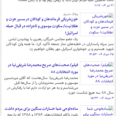
جنگ تحمیلی علیه مردم ایران باید یا رومی روم بود و یا زنگی مست!
۲۱ تیر ۰۴ - ۱۱:۱۷
وبلاگ مشرق
خون‌شریکی فرماندهان و کودکان در مسیر عزت و
عقلانیت/ سکوت موسوی و تاجزاده در قبال حمله
اسرائیل!
یک عضو مجلس خبرگان رهبری با پوشیدن لباس
سبز سپاه پاسداران در خطبه‌های نماز جمعه تأکید کرد: ما همه ولیّ کودکان
شهید هستیم و بر خونخواری اسرائیل مهر بطلان خواهیم زد.
۲۵ خرداد ۰۴ - ۱۴:۵۳
فیلم/ صحبت‌های صریح محمدرضا شریفی‌نیا در
مورد انتخابات ۸۸
محمدرضا شریفی‌نیا: سال‌هاست که آقای میرحسین
موسوی و همسر محترم‌شان را از سال‌ها قبل
می‌شناسم و به هر دو ارادت دارم اما با رفتارش در
سال ۸۸ سه هیچ شکست خورد.
۳ خرداد ۰۴ - ۱۵:۳۲
ساده‌لوحی شما خسارات سنگین برای مردم داشت
نامزد ناکام انتخابات‌های ۱۳۸۴ و ۱۳۸۸ که بازیچه