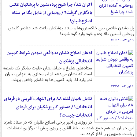
اکران شد/ چرا شیخ پرده‌نشین با پزشکیان عکس
یادگاری گرفت؟ / رونمایی از عامل مگا در ستاد
اصلاح‌طلبان!
پل نشدن خاتمی بین خاکستری‌ها و ستاد پزشکیان باعث شد عناصر کلیدی
روحانی آستین بالا زده و خود وارد گود شوند!
۶ تیر ۰۳ - ۱۴:۴۸
اذعان اصلاح طلبان به واقعی نبودن شرایط کمپین
انتخاباتی پزشکیان
ستادهای شلوغ و خیابان‌های خلوت بیانگر یک نقیصه
است که نشان می‌دهد از ابر مجازی به تنهایی، باران
نمی‌بارد لذا باید کمپین‌ها به فضای واقعی بروند.
۴ تیر ۰۳ - ۱۹:۲۸
تلاش بانیان فتنه ۸۸ برای التهاب آفرینی در فردای
انتخابات! / دستور کار پزشکیان برای فردای
انتخابات چیست؟
در روزهای اخیر برخی اصلاح طلبان که در ستاد نامزد
این جریان دورهم جمع شده اند، خط القای پیروزی پیش از برگزاری انتخابات
ریاست جمهوری را آغاز کرده اند.