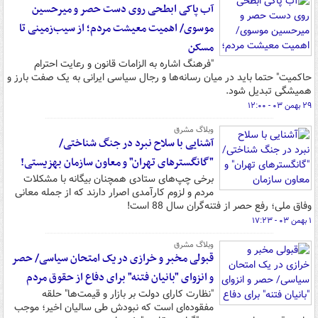
آب پاکی ابطحی روی دست حصر و میرحسین
موسوی/ اهمیت معیشت مردم؛ از سیب‌زمینی تا
مسکن
"فرهنگ اشاره به الزامات قانون و رعایت احترام
حاکمیت" حتما باید در میان رسانه‌ها و رجال سیاسی ایرانی به یک صفت بارز و
همیشگی تبدیل شود.
۲۹ بهمن ۰۳ - ۱۲:۰۰
وبلاگ مشرق
آشنایی با سلاح نبرد در جنگ شناختی/
"گانگسترهای تهران" و معاون سازمان بهزیستی!
برخی چپ‌های ستادی همچنان بیگانه با مشکلات
مردم و لزوم کارآمدی اصرار دارند که از جمله معانی
وفاق ملی؛ رفع حصر از فتنه‌گران سال 88 است!
۱ بهمن ۰۳ - ۱۷:۲۳
وبلاگ مشرق
قبولی مخبر و خرازی در یک امتحان سیاسی/ حصر
و انزوای "بانیان فتنه" برای دفاع از حقوق مردم
"نظارت کارای دولت بر بازار و قیمت‌ها" حلقه
مفقوده‌ای است که نبودش طی سالیان اخیر؛ موجب