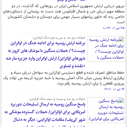
نیروی دریایی ارتش جمهوری اسلامی ایران در روزهایی که گذشت، در دو
منطقه مهم دریای خزر و شمال اقیانوس هند دست به رونمایی از دستاوردهای
خاصی زده که حاوی پیامهای بسیار مهمی برای دوستان و دشمنان کشورمان
است
۲۵ تیر ۰۱ - ۰۰:۱۹
تحولات روز صد و سی‌ و دوم جنگ اوکراین؛
برنامه ارتش روسیه برای ادامه جنگ در اوکراین
چیست؟ / حملات سنگین با موشک های کروز به
شهرهای اوکراین/ ارتش اوکراین وارد جزیره مار شد
+نقشه و تصاویر
حفظ مناطق تصرف شده و قطع دسترسی اوکراین به سواحل دریای سیاه و
برقراری ارتباط زمینی میان خاک اصلی روسیه با شبه جزیره کریمه می تواند یک
پیروزی قطعی را برای ارتش روسیه رقم بزند.
۱۴ تیر ۰۱ - ۱۲:۱۱
تحولات روز صد و بیست و سوم جنگ اوکراین؛
پاسخ سنگین روسیه به ارسال تسلیحات دوربرد
امریکایی برای اوکراین/ حملات گسترده موشکی به
شهر کی‌یف/ مقامات اوکراینی: دیگر به دنبال