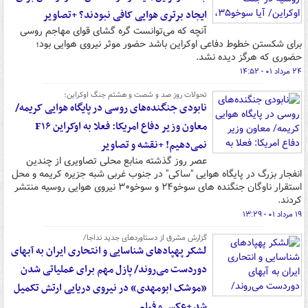
ایجاد برتری هوایی کافی نبودند؟ +تصاویر
آنچه که می‌توانست گره گشای قوای مهاجم روسی
برای شکستن خطوط دفاعی اوکراین باشد حضور موثر نیروی هوایی بود؛
حضوری که هرگز دیده نشد.
۲۴ مرداد ۰۱ - ۱۴:۵۲
تحولات روز صد و شصت و هشتم جنگ اوکراین؛
نابودی جنگنده‌های روسی در پایگاه هوایی کریمه/
معاون وزیر دفاع امریکا: فعلا به اوکراین F۱۶
نمی‌دهیم! +نقشه و تصاویر
عصر روز گذشته منابع محلی تصاویری از چندین
انفجار بزرگ در پایگاه هوایی "ساکی" در جنوب غربی شبه جزیره کریمه و محل
استقرار ناوگان جنگنده های سوخو۲۴ و سوخو۳۰ نیروی هوایی روسیه منتشر
کردند.
۱۹ مرداد ۰۱ - ۱۳:۲۹
گزارش مشرق از دستاوردهای جدید نداجا/
لشکر پهپادهای شناسایی و انتحاری ایران به آبهای
دوردست می‌روند/ پازل مهم برای عملیاتی شدن
«موشک ابومهدی» در نیروی دریایی ارتش تکمیل
شد +عکس و فیلم