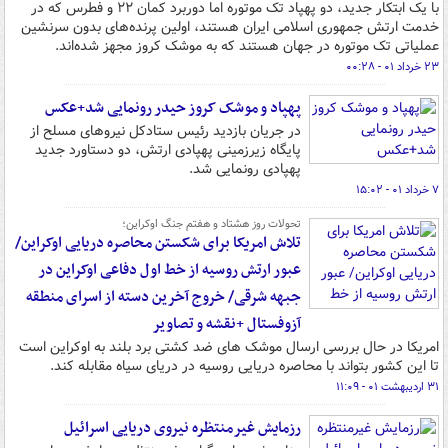
با یک ابتکار جدید، دو پهپاد تک موتوره اما دوربرد کمان ۲۲ و فطرس که در
خدمت ارتش جمهوری اسلامی ایران هستند، اولین پرنده‌های بدون سرنشین
عملیاتی تک موتوره در جهان هستند که به موشک کروز مجهز شده‌اند.
۲۳ خرداد ۰۱ - ۰۰:۲۸
پهپاد و موشک کروز حیدر رونمایی شد+عکس
در جریان بازدید رئیس ستادکل نیروهای مسلح از
پایگاه زیرزمینی پهپادی ارتش، دو دستاورد جدید
پهپادی رونمایی شد.
۷ خرداد ۰۱ - ۱۵:۰۲
تحولات روز هشتاد و هفتم جنگ اوکراین؛
تلاش امریکا برای شکستن محاصره دریایی اوکراین/
عبور ارتش روسیه از خط اول دفاعی اوکراین در
جبهه شرقی/ خروج آخرین دسته از اسرای منطقه
آزوفستال +نقشه و تصاویر
امریکا در حال بررسی ارسال موشک های ضد کشتی برد بلند به اوکراین است
تا این کشور بتواند با محاصره دریایی روسیه در دریای سیاه مقابله کند.
۳۱ اردیبهشت ۰۱ - ۱۱:۰۹
رزمایش غیرمنتظره نیروی دریایی اسرائیل