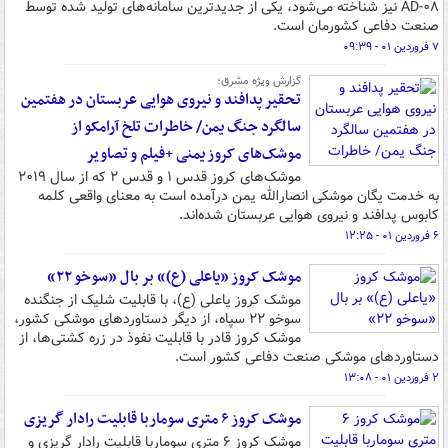
AD-۰۸ نیز شناخته می‌شود، یکی از جدیدترین سامانه‌های تولید شده توسط
صنعت دفاعی کشورمان است.
۷ فروردین ۰۱ - ۰۹:۳۹
گزارش ویژه مشرق؛
تحقیر پدافند و نیروی هوایی عربستان در هفتمین
سالگرد جنگ یمن/ خاطرات تلخ آرامکو از
موشک‌های کروز یمنی +فیلم و تصاویر
موشک‌های کروز قدس ۱ و قدس ۲ که از سال ۲۰۱۹
به خدمت یگان موشکی انصارالله یمن درآمده است به معنای واقعی کلمه
کابوس پدافند و نیروی هوایی عربستان شده‌اند.
۶ فروردین ۰۱ - ۱۲:۲۵
موشک کروز «یاعلی (ع)» بر بال «سوخو ۲۲»
موشک کروز یاعلی (ع)، با قابلیت شلیک از جنگنده
سوخو ۲۲ سپاه، از دیگر دستاوردهای موشکی کشور،
موشک کروز قادر با قابلیت نفوذ در زره کشتی‌ها، از
دستاوردهای موشکی صنعت دفاعی کشور است.
۲ فروردین ۰۱ - ۱۳:۰۸
موشک کروز ۶ متری سوماربا قابلیت رادار گریزی
موشک کروز ۶ متری سوماربا قابلیت رادار گریزی و