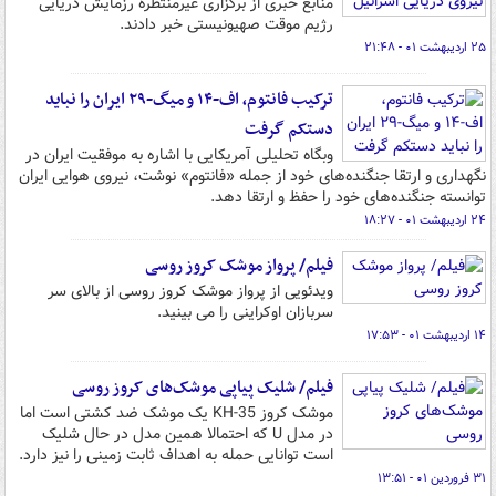
منابع خبری از برگزاری غیرمنتظره رزمایش دریایی
رژیم موقت صهیونیستی خبر دادند.
۲۵ اردیبهشت ۰۱ - ۲۱:۴۸
ترکیب فانتوم، اف-۱۴ و میگ-۲۹ ایران را نباید
دستکم گرفت
وبگاه تحلیلی آمریکایی با اشاره به موفقیت ایران در
نگهداری و ارتقا جنگنده‌های خود از جمله «فانتوم» نوشت، نیروی هوایی ایران
توانسته جنگنده‌های خود را حفظ و ارتقا دهد.
۲۴ اردیبهشت ۰۱ - ۱۸:۲۷
فیلم/ پرواز موشک کروز روسی
ویدئویی از پرواز موشک کروز روسی از بالای سر
سربازان اوکراینی را می بینید.
۱۴ اردیبهشت ۰۱ - ۱۷:۵۳
فیلم/ شلیک پیاپی موشک‌های کروز روسی
موشک کروز KH-35 یک موشک ضد کشتی است اما
در مدل U که احتمالا همین مدل در حال شلیک
است توانایی حمله به اهداف ثابت زمینی را نیز دارد.
۳۱ فروردین ۰۱ - ۱۳:۵۱