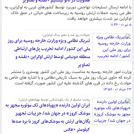
عضویت در ناتو نیستیم +نقشه و تصاویر
با ادامه ارسال تسلیحات تهاجمی دوربرد توسط کشورهای غربی به اوکراین، به
نظر می رسید حملات ارتش روسیه به زیرساخت های حیاتی در عمق خاک
اوکراین نیز شدت بیشتری خواهد یافت.
۵ تیر ۰۱ - ۱۱:۴۶
تحولات روز صد و دهم جنگ اوکراین؛
تبریک نظامی ویژه وزارت خارجه روسیه برای روز
ملی این کشور/ ادامه تخریب پل‌های ارتباطی
منطقه دونباس توسط ارتش اوکراین +نقشه و
تصاویر
وزارت امور خارجه روسیه به مناسبت روز ملی این کشور پوستری را منتشر
کرده که حاوی تبریک روز ملی به سبک تاریخی-نظامی و با اشاره های خاص به
حوادث رخ داده در قرن های گذشته علیه این کشور صورت گرفته است.
۲۳ خرداد ۰۱ - ۱۳:۵۸
روایت مشرق از یک رکوردشکنی توسط پهپادهای ارتش/
ایران اولین دارنده «پهپادهای تک موتوره مجهز به
موشک کروز» در جهان شد/ جزییات تجهیز
یگان‌های ارتش به موشک‌های کروز با برد صدها
کیلومتر +عکس