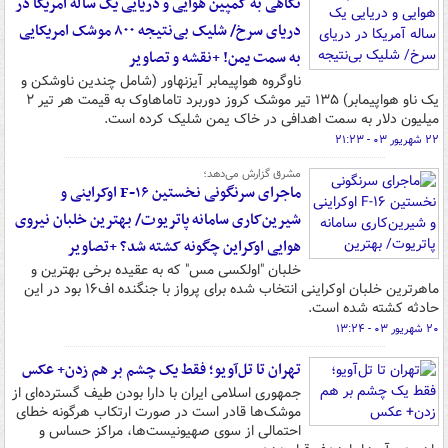
نگاهی به کمپین هوایی و دریایی یک ساله آمریکا در
دریای سرخ/ شلیک بی‌نتیجه ۸۰۰ موشک امریکایی
به سمت یمن! +نقشه و تصاویر
ناوگروه هواپیمابر آیزنهاور (شامل چندین ناوشکن و
یک ناو هواپیمابر) ۱۳۵ تیر موشک کروز دوربرد تاماهاوک به قیمت هر تیر ۲
میلیون دلار به سمت اهدافی در خاک یمن شلیک کرده است.
۲۲ شهریور ۰۳ - ۲۱:۲۳
مشرق گزارش می‌دهد؛
ماجرای سرنگونی نخستین F-۱۶ اوکراینی و
شیرین‌کاری سامانه پاتریوت/ بهترین خلبان نیروی
هوایی اوکراین چگونه کشته شد؟ +تصاویر
خلبان "اولکسی مس" که به عقیده برخی بهترین و
ماهرترین خلبان اوکراینی انتخاب شده برای پرواز با جنگنده اف۱۶ بود در این
حادثه کشته شده است.
۲۰ شهریور ۰۳ - ۱۳:۲۴
تهران تا تل‌آویو؛ فقط یک چشم بر هم زدن+ عکس
جمهوری اسلامی ایران با دارا بودن طیف گسترده‌ای از
موشک‌ها قادر است در صورت ارتکاب هرگونه خطای
احتمالی از سوی صهیونیست‌ها، مراکز حساس و