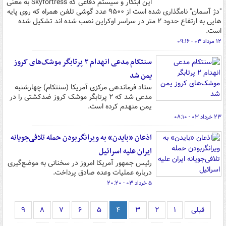
این ابتکار و سیستم دفاعی که Skyfortress به معنی
"دژ آسمان" نامگذاری شده است از ۹۵۰۰ عدد گوشی تلفن همراه که روی پایه
هایی به ارتفاع حدود ۲ متر در سراسر اوکراین نصب شده اند تشکیل شده
است.
۱۲ مرداد ۰۳ - ۰۹:۱۶
سنتکام مدعی انهدام ۲ پرتابگر موشک‌های کروز
یمن شد
ستاد فرماندهی مرکزی آمریکا (سنتکام) چهارشنبه
مدعی شد که ۲ پرتابگر موشک کروز ضدکشتی را در
یمن منهدم کرده است.
۲۳ خرداد ۰۳ - ۰۸:۱۰
اذعان «بایدن» به ویرانگربودن حمله تلافی‌جویانه
ایران علیه اسرائیل
رئیس جمهور آمریکا امروز در سخنانی به موضع‌گیری
درباره عملیات وعده صادق پرداخت.
۵ خرداد ۰۳ - ۲۰:۲۰
قبلی
۱
۲
۳
۴
۵
۶
۷
۸
۹