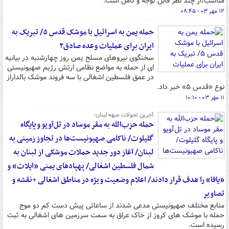
مناسب،از چند نظر قابل توجه و تامل است.
۱۲ مهر ۰۳ - ۰۸:۴۵
حمله یمن به اسرائیل با موشک قدس ۵/ تبریک به
ایران برای عملیات وعده صادق۲
سخنگوی نیروهای مسلح یمن روز چهارشنبه در بیانیه
ای از حمله به مواضع نظامی ارتش رژیم صهیونیستی
در عمق فلسطین اشغالی با سه فروند موشک بالداراز
نوع «قدس ۵» خبر داد.
۱۱ مهر ۰۳ - ۱۰:۱۰
آخرین تحولات جبهه لبنان؛
حمله حزب‌الله به مقر موساد در تل‌آویو و پایگاه
گلیلوت/ ناکامی صهیونیست‌ها در تجاوز زمینی به
لبنان/ آغاز دور جدید حملات موشکی از لبنان به
شمال فلسطین اشغالی/ پهپادهای یمنی «ایلات» و
«یافا» را هدف قرار دادند/ اعلام وضعیت ویژه در مناطق اشغالی +نقشه و
تصاویر
منابع مختلف صهیونیستی مدعی شدند از ساعاتی پیش دست کم دو موج
حمله با موشک های کروز از خاک عراق به سمت سرزمین های اشغالی به ثبت
رسیده است.