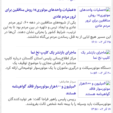
«عملیات واحدهای موتوری»؛ روش منافقین برای
ترور مردم عادی
یکی از شیوه‌های منافقین در دهه ۶۰، ترور مردم
عادی و ایجاد ترس و دلهره در بین مردم بود تا به این
ترتیب، شرایط کشور را بحرانی نشان دهند. آن‌ها در
این مسیر هیچ ابایی از به قتل رساندن مردم بی‌گناه نداشتند.
۲۵ آذر ۰۲ - ۱۶:۱۱
ماجرای بازنشر یک کلیپ نخ نما
مرکز اطلاع‌رسانی پلیس استان گلستان درباره‌ کلیپ
منتشره در فضای مجازی با موضوع توقیف یک
دستگاه موتورسیکلت و درگیری ماموران با یک موتورسوار توضیحاتی ارائه کرد.
۲۰ آذر ۰۲ - ۱۰:۵۴
سردار هادیانفر؛
۶میلیون و ۸۰۰هزار موتورسوار فاقد گواهینامه
هستند
رییس پلیس راهور فراجا گفت: هر تولیدکنندگان
موتورسیکلت باید وسیله را با بیمه نامه شخص ثالث بفروشند.
۱۸ آذر ۰۲ - ۱۳:۵۱