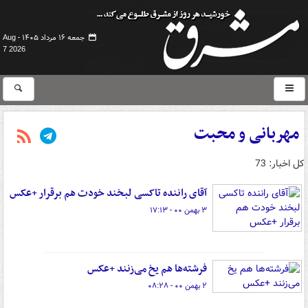
جمعه ۱۶ مرداد ۱۴۰۵ -
Aug
7 2026
مهربانی و محبت
کل اخبار: 73
آقای راننده تاکسی لبخند خودت هم برقرار +عکس
۳ بهمن ۰۰ - ۱۷:۱۳
فرشته‌ها هم یخ می‌زنند +عکس
۲ بهمن ۰۰ - ۰۸:۲۸