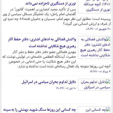
نوری از دستگیری تاجزاده نمی‌داند
پس از تأکید مجید انصاری بر اهمیت "قانون" در
گفتمان امام راحل؛ یک تحلیلگر مسائل سیاسی از وی
پرسیده است: مطابق این نظر مهم امام، مسببان و حامیان فتنه۸۸ چه نمره ای
از شرف و ارزش انسانی می گیرند؟
۲۰ شهریور ۰۱ - ۰۸:۳۱
واکنش فضائلی به ادعای اشتری: دفتر حفظ آثار
رهبری هیچ شکایتی نداشته است
مهدی فضائلی عضو دفتر دفتر حفظ و نشر آثار
حضرت آیت‌الله العظمی خامنه‌ای در توئیتی نوشت که
این دفتر هیچ شکایت یا حتی ادعایی در خصوص
آنچه این روزها متوجه یک فعال رسانه‌ای شده است نداشته و ندارد.
۲ مرداد ۰۱ - ۱۸:۲۷
دلایل تداوم ‎بحران سیاسی در اسرائیل
۱۰ تیر ۰۱ - ۲۰:۲۸
چه کسانی این روزها سنگ شهید بهشتی را به سینه