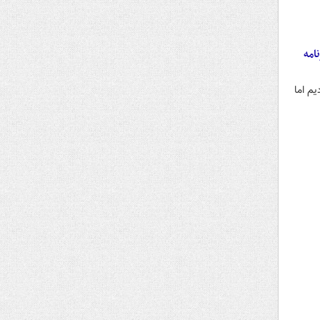
امه
م اما