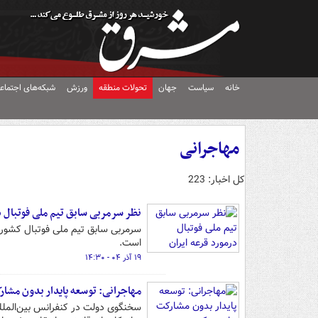
خانه
سیاست
جهان
تحولات منطقه
ورزش
شبکه‌های اجتماع
مهاجرانی
کل اخبار: 223
نظر سرمربی سابق تیم ملی فوتبال د
است.
۱۹ آذر ۰۴ - ۱۴:۳۰
مهاجرانی: توسعه پایدار بدون مشا
سخنگوی دولت در کنفرانس بین‌المل