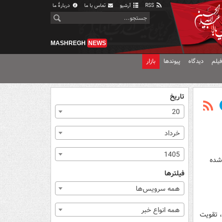
RSS
آرشیو
تماس با ما
دربارهٔ ما
MASHREGH
NEWS
یلم
دیدگاه
پیوندها
بازار
تاریخ
20
خرداد
1405
ملی فوتبال کشورمان اعتقاد دارد، بهترین قرعه نصیب شاگردان امیر قلعه‌نویی در جام جهانی ۲۰۲۶ شده
فیلترها
همه سرویس‌ها
همه انواع خبر
 تقویت