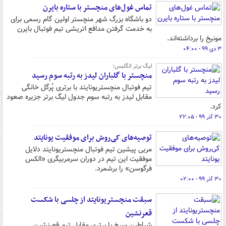
تماس غول‌های منچستر با ستاره بایرن
دو باشگاه بزرگ شهر منچستر اولین گام رسمی برای
به خدمت گرفتن مدافع اتریشی تیم فوتبال بایرن
مونیخ را برداشته‌اند.
۳ دی ۹۹ - ۰۴:۰۰
لیگ برتر انگلیس؛
منچستر با گلباران لیدز به رتبه سوم رسید
تیم فوتبال منچستریونایتد با برتری پُرگل خانگی
مقابل لیدز به رتبه سوم جدول لیگ برتر جزیره صعود
کرد.
۳۰ آذر ۹۹ - ۲۲:۰۵
توصیه‌های کی‌روش برای موفقیت یونایتد
مربی پیشین تیم فوتبال منچستریونایتد دلایل
موفقیت این تیم در دوران سرمربیگری «الکس
فرگوسن» را برشمرد.
۳۰ آذر ۹۹ - ۰۲:۰۰
سبقت منچستریونایتد از چلسی با شکست
قعرنشین
شیاطین سرخ با برتری مقابل تیم قعرنشین