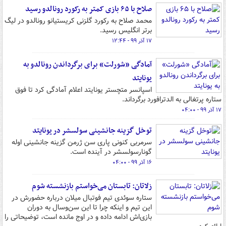
صلاح با ۶۵ بازی کمتر به رکورد رونالدو رسید
محمد صلاح به رکورد گلزنی کریستیانو رونالدو در لیگ
برتر انگلیس رسید.
۱۷ آذر ۹۹ - ۱۲:۴۴
آمادگی «شورلت» برای برگرداندن رونالدو به
یونایتد
اسپانسر متچستر یونایتد اعلام آمادگی کرد تا فوق
ستاره پرتغالی به الدترافورد برگرداند.
۱۷ آذر ۹۹ - ۰۴:۰۰
توخل گزینه جانشینی سولسشر در یونایتد
سرمربی کنونی پاری سن ژرمن گزینه جانشینی اوله
گونارسولسشر در آینده است.
۱۶ آذر ۹۹ - ۰۴:۰۰
زلاتان: تابستان می‌خواستم بازنشسته شوم
ستاره سوئدی تیم فوتبال میلان درباره حضورش در
این تیم و اینکه چرا تا این سن‌وسال به دوران
بازی‌اش ادامه داده و در اوج مانده است، توضیحاتی را