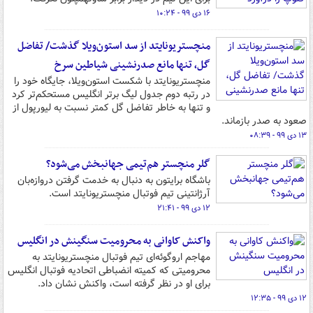
۱۶ دی ۹۹ - ۱۰:۲۴
منچستریونایتد از سد استون‌ویلا گذشت/ تفاضل
گل، تنها مانع صدرنشینی شیاطین سرخ
منچستریونایتد با شکست استون‌ویلا، جایگاه خود را
در رتبه دوم جدول لیگ برتر انگلیس مستحکم‌تر کرد
و تنها به خاطر تفاضل گل کمتر نسبت به لیورپول از
صعود به صدر بازماند.
۱۳ دی ۹۹ - ۰۸:۳۹
گلر منچستر هم‌تیمی جهانبخش می‌شود؟
باشگاه برایتون به دنبال به خدمت گرفتن دروازه‌بان
آرژانتینی تیم فوتبال منچستریونایتد است.
۱۲ دی ۹۹ - ۲۱:۴۱
واکنش کاوانی به محرومیت سنگینش در انگلیس
مهاجم اروگوئه‌ای تیم فوتبال منچستریونایتد به
محرومیتی که کمیته انضباطی اتحادیه فوتبال انگلیس
برای او در نظر گرفته است، واکنش نشان داد.
۱۲ دی ۹۹ - ۱۲:۳۵