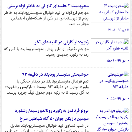
محرومیت ۳ جلسه‌ای کاوانی به خاطر نژادپرستی
مهاجم اروگوئه‌ای تیم فوتبال منچستریونایتد به خاطر
پیام نژادپرستانه‌ای در یکی از شبکه‌های اجتماعی
مجازات شد.
۱۱ دی ۹۹ - ۲۱:۰۱
رکورددار گلزنی در ثانیه های آخر
مهاجم تکنیکی و ملی پوش منچستریونایتد با گلی که
زد، به رکورد جدیدی رسید.
۱۰ دی ۹۹ - ۱۵:۰۴
خوشبختی منچستریونایتد در دقیقه ۹۳
تیم فوتبال منچستریونایتد در دیدار خانگی با
ولورهمپتون در دقیقه ۹۳ توسط «مارکوس رشفورد»
به گل رسید تا به رتبه دوم جدول لیگ جزیره برسد.
۱۰ دی ۹۹ - ۰۱:۵۵
برونو فرناندز به رکورد رونالدو رسید/ رشفورد
سومین بازیکن جوان ۵۰ گله شیاطین سرخ
در شب تساوی تیم فوتبال منچستریونایتد مقابل
چلسی دو رکورد فردی در کارنامه دو بازیکن شیاطین