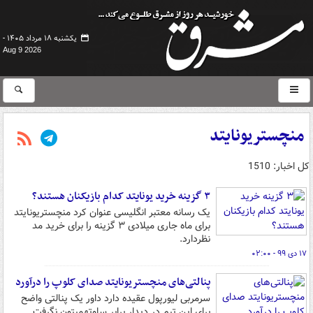
یکشنبه ۱۸ مرداد ۱۴۰۵ -
Aug 9 2026
منچستریونایتد
کل اخبار: 1510
۳ گزینه خرید یونایتد کدام بازیکنان هستند؟
یک رسانه معتبر انگلیسی عنوان کرد منچستریونایتد
برای ماه جاری میلادی ۳ گزینه را برای خرید مد
نظردارد.
۱۷ دی ۹۹ - ۰۲:۰۰
پنالتی‌های منچستریونایتد صدای کلوپ را درآورد
سرمربی لیورپول عقیده دارد داور یک پنالتی واضح
برای این تیم در دیدار برابر ساوتهمپتون نگرفت.