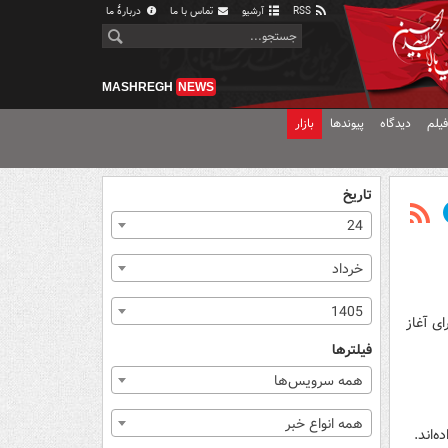
RSS
آرشیو
تماس با ما
دربارهٔ ما
MASHREGH
NEWS
یلم
دیدگاه
پیوندها
بازار
تاریخ
24
خرداد
1405
ای آغاز
فیلترها
همه سرویس‌ها
همه انواع خبر
‌اند.