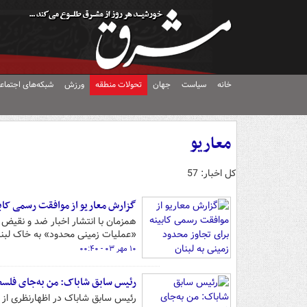
خانه
سیاست
جهان
تحولات منطقه
ورزش
شبکه‌های اجتماع
معاریو
کل اخبار: 57
گزارش معاریو از موافقت رسمی کابی
همزمان با انتشار اخبار ضد و نقیض در
«عملیات زمینی محدود» به خاک لبنان
۱۰ مهر ۰۳ - ۰۰:۴۰
رئیس سابق شاباک: من به‌جای فلسطی
رئیس سابق شاباک در اظهارنظری از حق