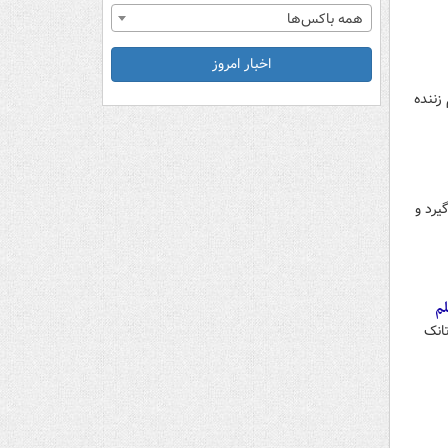
همه باکس‌ها
اخبار امروز
زننده
یرد و
لم
انک