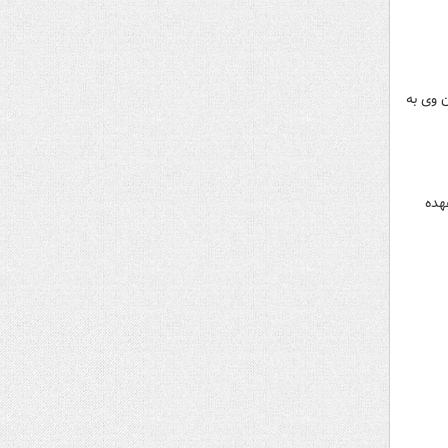
 وی به
هده