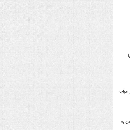
ا
 مواجه
ن به