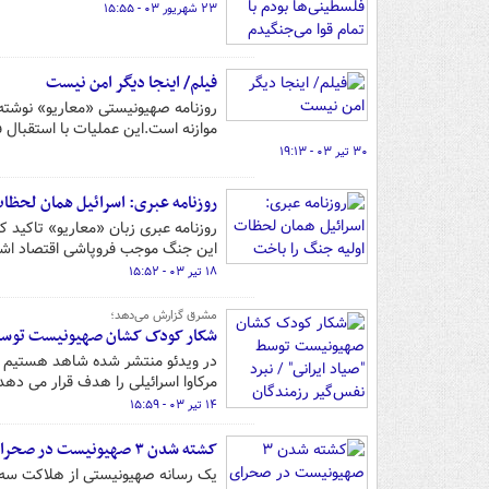
۲۳ شهریور ۰۳ - ۱۵:۵۵
فیلم/ اینجا دیگر امن نیست
روزنامه صهیونیستی «معاریو» نوشته: 
موازنه است.این عملیات با استقبال 
۳۰ تیر ۰۳ - ۱۹:۱۳
روزنامه عبری: اسرائیل همان لحظا
روزنامه عبری زبان «معاریو» تاکید ک
این جنگ موجب فروپاشی اقتصاد اشغ
۱۸ تیر ۰۳ - ۱۵:۵۲
مشرق گزارش می‌دهد؛
شکار کودک کشان صهیونیست توسط "صی
در ویدئو منتشر شده شاهد هستیم یک
مرکاوا اسرائیلی را هدف قرار می دهد
۱۴ تیر ۰۳ - ۱۵:۵۹
کشته شدن ۳ صهیونیست در صحرای سینای مصر
یک رسانه صهیونیستی از هلاکت سه ا