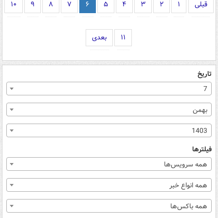
قبلی
۱
۲
۳
۴
۵
۶
۷
۸
۹
۱۰
۱۱
بعدی
تاریخ
7
بهمن
1403
فیلترها
همه سرویس‌ها
همه انواع خبر
همه باکس‌ها