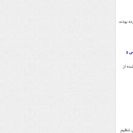
ده بودند
ی و
ده از
 تنظیم