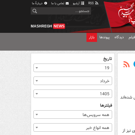
RSS
آرشیو
تماس با ما
دربارهٔ ما
MASHREGH
NEWS
یلم
دیدگاه
پیوندها
بازار
تاریخ
19
خرداد
1405
 شده‌اند
فیلترها
همه سرویس‌ها
همه انواع خبر
 نیز از