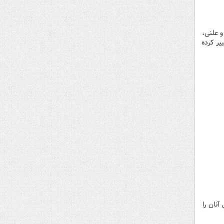
و علنی،
یر کرده
 آنان را