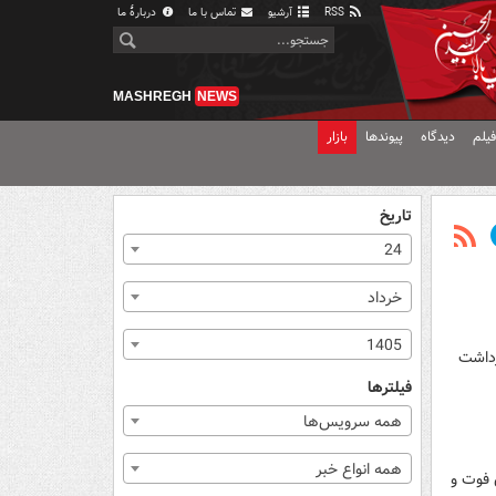
RSS
آرشیو
تماس با ما
دربارهٔ ما
MASHREGH
NEWS
یلم
دیدگاه
پیوندها
بازار
تاریخ
24
خرداد
1405
ه بازداشت
فیلترها
همه سرویس‌ها
همه انواع خبر
 اصفهان گفت: در دو حادثه سقوط از کوه صفه اصفهان ۲ جوان فوت و