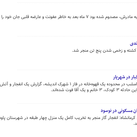
مرد میانسال که در درگیری با همسایه مادرش، مصدوم شده بود ۷ ماه بعد به خاطر عفونت و عارضه قلبی جان
ندی
ه کشته و زخمی شدن پنج تن منجر شد.
بار در شهریار
سخنگوی اورژانس: حوالی ساعت ۲۰ امشب در محدوده یک قهوه‌خانه در فاز ۱ شهرک اندیشه، گزارش یک انفج
ک آقا فوت شده‌اند.
مان مسکونی در نوسود
رمانشاه: انفجار گاز منجر به تخریب کامل یک منزل چهار طبقه در شهرستان پاو
.