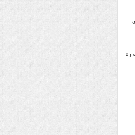
ای
عبداللهی، مدیرکل مدیریت بحران استانداری فارس:در حادثه سیلاب در بستر رودخانه رودبال استهبان ۱۸ نفر جان باخته و ۵
جا