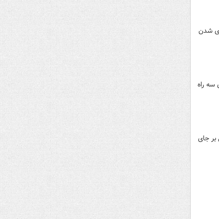
ری شدن
ای سه راه
 در پایتخت دانمارک را ببینید. این حمله ۳ کشته و ۳ زخمی بر جای