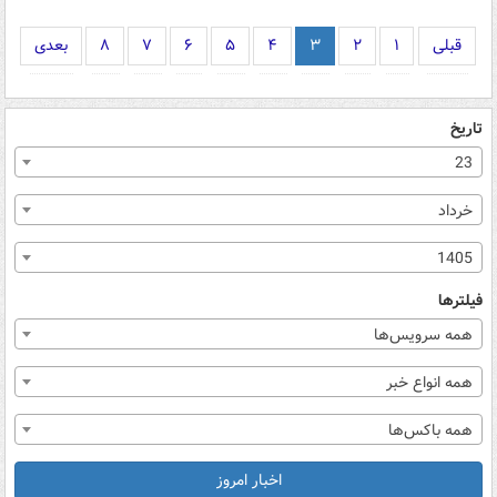
قبلی
۱
۲
۳
۴
۵
۶
۷
۸
بعدی
تاریخ
23
خرداد
1405
فیلترها
همه سرویس‌ها
همه انواع خبر
همه باکس‌ها
اخبار امروز