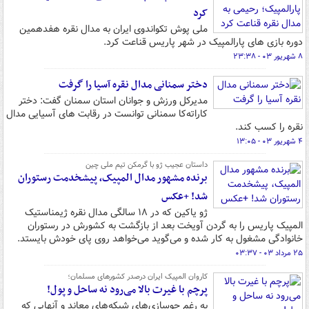
کرد
ملی پوش تکواندوی ایران به مدال نقره هفدهمین
دوره بازی های پارالمپیک در شهر پاریس قناعت کرد.
۸ شهریور ۰۳ - ۲۳:۳۸
دختر سمنانی مدال نقره آسیا را گرفت
مدیرکل ورزش و جوانان استان سمنان گفت: دختر
کاراته‌کا سمنانی توانست در رقابت های آسیایی مدال
نقره را کسب کند.
۴ شهریور ۰۳ - ۱۳:۰۵
داستان عجیب ژو با گرمکن تیم ملی چین
برنده مشهور مدال المپیک، پیشخدمت رستوران
شد! +عکس
ژو یاکین که در ۱۸ سالگی مدال نقره ژیمناستیک
المپیک پاریس را به ‏گردن آویخت بعد از بازگشت به کشورش در رستوران
خانوادگی ‏مشغول به کار شده و می‌گوید می‌خواهد روی پای خودش بایستد. ‏
۲۵ مرداد ۰۳ - ۰۳:۳۷
کاروان المپیک ایران درصدر کشورهای مسلمان؛
پرچم با غیرت بالا می‌رود نه ساحل و پول!
به رغم جوسازی‌های شبکه‌های معاند و آنهایی که