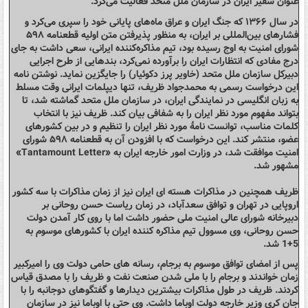
عنوان سفیر ایران در سازمان ملل متحد فعالیت می‌کرد.
در سال ۱۳۶۶ که جنگ ایران و عراق ماه‌های پایانی خود را سپری می‌کرد و
فشارهای بین‌المللی بر ایران، به منظور پذیرفتن متن اولیه قطعنامه ۵۹۸
شورای امنیت به اوج رسیده بود، تیم مذاکره‌کننده ایرانی، سعی داشت به جای
درج مفادی که انتظارات ایران را برآورده نمی‌کرد، بندهایی از طرح اجرایی
دبیرکل سازمان ملل متحد (خاویر پرز دکوئیار) را جایگزین نماید. نوشتن نامه
این درخواست رسمی به محمدجواد ظریف، تنها دیپلمات ایرانی وقت مسلط
به زبان انگلیسی در نمایندگی ایران، در سازمان ملل متحد گماشته شد، تا
بتواند مفهوم مورد نظر ایران را به شفافی بیان کند. ظریف نیز با انتخاب
کلمات مناسب، توانست نامهٔ مورد نظر ایران را تنظیم و در بین کشورهای
عضو، منتشر کند. این درخواست که با افزودن آن به قطعنامه ۵۹۸ شورای
امنیت موافقت شد، در وزارت امور خارجه ایران به «Tantamount Letter»
مشهور شد.
ظریف همچنین در مذاکرات هسته ای ایران نیز از زمان مذاکرات با سه کشور
اروپایی در تهران و توافق سعدآباد، در زمان ریاست حسن روحانی بر
دبیرخانه شورای عالی امنیت ملی حضور داشت اما با روی کار آمدن دولت
حسن روحانی، وی مسوول تیم مذاکره کننده ایران با کشورهای موسوم به
5+1 شد.
پس از امضای توافق موسوم به برجام، رسانه های حامی دولت وی را امیرکبیر
زمان خواندند و برجام را با ملی شدن صنعت نفت و ظریف را با مصدق قیاس
کردند. ظریف در طول مذاکرات بیشترین دیدارها و گفتگوهای دوجانبه را با
جان کری وزیر خارجه دولت اوباما داشت. وی حتی با اوباما نیز در سازمان