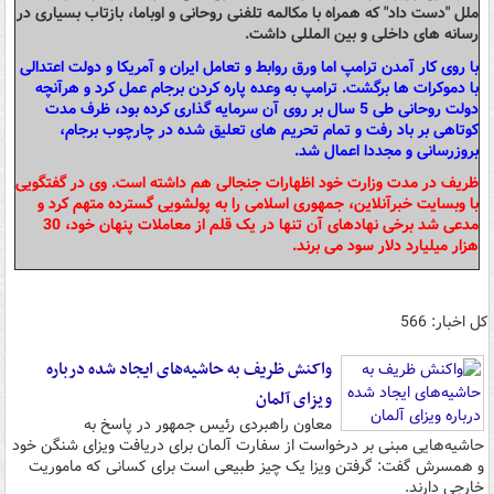
ملل "دست داد" که همراه با مکالمه تلفنی روحانی و اوباما، بازتاب بسیاری در
رسانه های داخلی و بین المللی داشت.
با روی کار آمدن ترامپ اما ورق روابط و تعامل ایران و آمریکا و دولت اعتدالی
با دموکرات ها برگشت. ترامپ به وعده پاره کردن برجام عمل کرد و هرآنچه
دولت روحانی طی 5 سال بر روی آن سرمایه گذاری کرده بود، ظرف مدت
کوتاهی بر باد رفت و تمام تحریم های تعلیق شده در چارچوب برجام،
بروزرسانی و مجددا اعمال شد.
ظریف در مدت وزارت خود اظهارات جنجالی هم داشته است. وی در گفتگویی
با وبسایت خبرآنلاین، جمهوری اسلامی را به پولشویی گسترده متهم کرد و
مدعی شد برخی نهادهای آن تنها در یک قلم از معاملات پنهان خود، 30
هزار میلیارد دلار سود می برند.
کل اخبار: 566
واکنش ظریف به حاشیه‌های ایجاد شده درباره
ویزای آلمان
معاون راهبردی رئیس جمهور در پاسخ به
حاشیه‌هایی مبنی بر درخواست از سفارت آلمان برای دریافت ویزای شنگن خود
و همسرش گفت: گرفتن ویزا یک چیز طبیعی است برای کسانی که ماموریت
خارجی دارند.