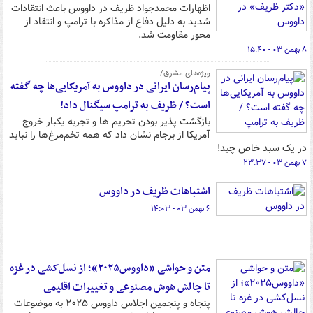
اظهارات محمدجواد ظریف در داووس باعث انتقادات
شدید به دلیل دفاع از مذاکره با ترامپ و انتقاد از
محور مقاومت شد.
۸ بهمن ۰۳ - ۱۵:۴۰
ویژه‌های مشرق/
پیام‌رسان ایرانی در داووس به آمریکایی‌ها چه گفته
است؟ / ظریف به ترامپ سیگنال داد!
بازگشت پذیر بودن تحریم ها و تجربه یکبار خروج
آمریکا از برجام نشان داد که همه تخم‌مرغ‌ها را نباید
در یک سبد خاص چید!
۷ بهمن ۰۳ - ۲۳:۳۷
اشتباهات ظریف در داووس
۶ بهمن ۰۳ - ۱۴:۰۳
متن و حواشی «داووس۲۰۲۵»؛ از نسل‌کشی در غزه
تا چالش هوش مصنوعی و تغییرات اقلیمی
پنجاه و پنجمین اجلاس داووس ۲۰۲۵ به موضوعات