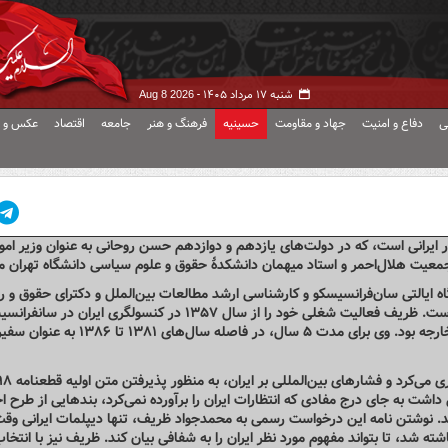
شنبه ۱۷ مرداد ۱۴۰۵ -
Aug 8 2026
ی
دفاع و امنیت
جهاد و مقاومت
حسینیه
فرهنگ و هنر
جامعه
اقتصاد
عکس و ف
 دیپلمات و سیاستمدار ایرانی است، که در دولت‌های یازدهم و دوازدهم حسن روحانی به‌ عنوان وزیر ا
عیت هلال‌احمر و استاد میهمان دانشکدهٔ حقوق و علوم سیاسی دانشگاه تهران می
ه ایالتی سان‌فرانسیسکو و کارشناسی ارشد مطالعات بین‌الملل و دکترای حقوق و رو
بین‌الملل از دانشگاه دنور است. و سابقاً مدرس دانشگاه بوده‌است. ظریف فعالیت شغلی خود را از سال ۱۳۵۷ در کنسولگر
کرد و از ۱۳۷۱ تا ۱۳۸۱ معاون حقوقی و بین‌الملل وزارت امور خارجه بود. وی برای مدت ۵ سال، در فاصله 
در سال ۱۳۶۶ که جنگ ایران و عراق ماه‌های پایانی خود را سپری می‌ک
 داشت به جای درج مفادی که انتظارات ایران را برآورده نمی‌کرد، بندهایی از طرح اج
ماید. نوشتن نامه این درخواست رسمی به محمدجواد ظریف، تنها دیپلمات ایرانی و
ته شد، تا بتواند مفهوم مورد نظر ایران را به شفافی بیان کند. ظریف نیز با انتخ