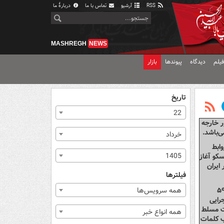
RSS
آرشیو
تماس با ما
دربارهٔ ما
MASHREGH
NEWS
یلم
دیدگاه
پیوندها
بازار
تاریخ
22
مور خارجه
‌باشد.
خرداد
ابط
1405
ی ایران در سانفرانسیسکو آغاز
سال‌های ۱۳۸۱ تا ۱۳۸۶ به عنوان سفیر ایران
فیلترها
رد و فشارهای بین‌المللی بر ایران، به منظور پذیرفتن متن اولیه قطعنامه ۵۹۸
همه سرویس‌ها
رایی
قت مسلط
همه انواع خبر
اب کلمات