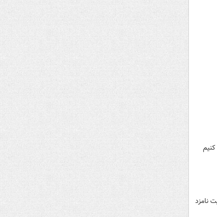
کنیم
 نامزد