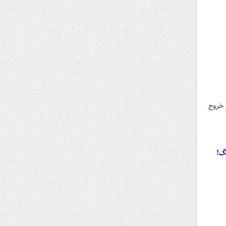
 خروج
گ!