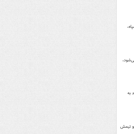
اه،
ی‌شود،
 به
 و تیمش