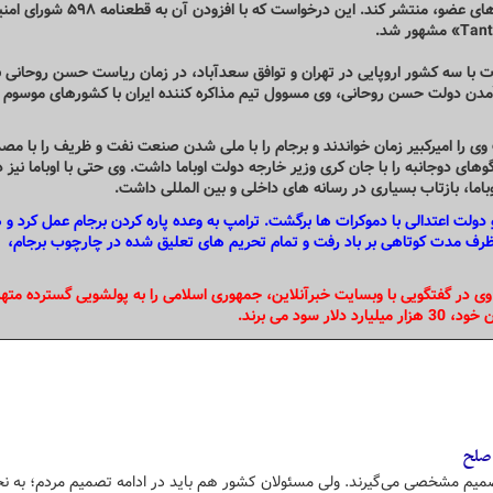
مناسب، توانست نامهٔ مورد نظر ایران را تنظیم و در بین کشورهای عضو، منتشر کند. این درخواست که با افزودن آن ب
ت با سه کشور اروپایی در تهران و توافق سعدآباد، در زمان ریاست حسن روحانی ب
ی را امیرکبیر زمان خواندند و برجام را با ملی شدن صنعت نفت و ظریف را با مص
ی دوجانبه را با جان کری وزیر خارجه دولت اوباما داشت. وی حتی با اوباما نیز د
باما، بازتاب بسیاری در رسانه های داخلی و بین المللی داشت.
 و دولت اعتدالی با دموکرات ها برگشت. ترامپ به وعده پاره کردن برجام عمل کرد و 
ی کرده بود، ظرف مدت کوتاهی بر باد رفت و تمام تحریم های تعلیق شده در چارچوب برجام،
در گفتگویی با وبسایت خبرآنلاین، جمهوری اسلامی را به پولشویی گسترده متهم
د می برند.
صلح
میم مشخصی می‌گیرند. ولی مسئولان کشور هم باید در ادامه تصمیم مردم؛ به ن