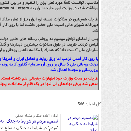
موافقت شد، در وزارت امور خارجه ایران به «Tantamount Letter» مشهور شد.
ظریف همچنین در مذاکرات هسته ای ایران نیز از زمان مذاکرا
شد.
پس از امضای توافق موسوم به برجام، رسانه های حامی دولت و
قیاس کردند. ظریف در طول مذاکرات بیشترین دیدارها و گفتگوها
سازمان ملل "دست داد" که همراه با مکالمه تلفنی روحانی و او
با روی کار آمدن ترامپ اما ورق روابط و تعامل ایران و آمریکا
دولت روحانی طی 5 سال بر روی آن سرمایه گذار
بروزرسانی و مجددا اعمال شد.
ظریف در مدت وزارت خود اظهارات جنجالی هم داشته است. وی 
مدعی شد برخی نهادهای آن تنها در یک قلم از معاملات پنهان خود، 30 هزار میلیارد دلار سو
کل اخبار: 566
ایران؛ آماده جنگ و مشتاق زندگی
تصمیم مردم در شرایط نه جنگ_نه 
"مردم" در شرایط نه جنگ_نه صلح تص