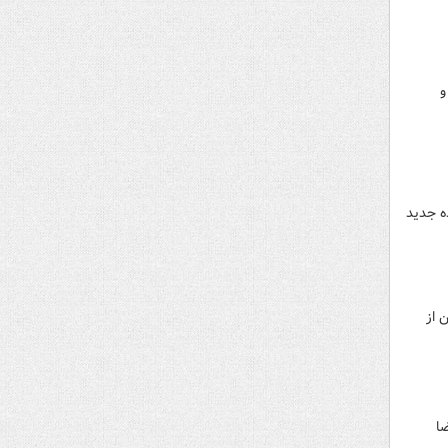
و
ه جدید
ن از
ا