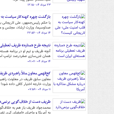
۲۳ مرداد ۰۴ - ۱۲:۱۵
بازگشت چهره کهنه‌کار سیاست به 
با حکم رئیس‌جمهور، علی لاریجانی ب
صداوسیما، وزارت ارشاد، مجلس و 
۱۴ مرداد ۰۴ - ۲۲:۵۶
نتیجه طرح «مناره» ظریف تعطیلی ب
آنچه ظریف و تیم او در برنامه هسته‌
همان غنی‌سازی صفردرصد ترامپ ا
۱۴ مرداد ۰۴ - ۰۸:۰۷
کج‌فهمی معاون مثلاً راهبردی ظریف 
معاون سابق ظریف در معاونت راهبرد
وزارت خارجه اختیار کافی داده‌ شود!
۱۱ مرداد ۰۴ - ۰۷:۵۸
ظریف دست از خلاف‌گویی برنمی‌دا
محمدجواد ظریف باز هم به خلاف‌گویی
به آمریکا و ماجرای «امضای کری تض