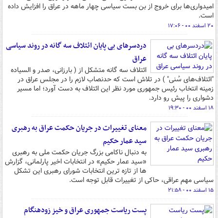
امیدواری‌ها برای خروج از بن بست سیاسی چهار ماهه در عراق را افزایش داده
است.
۲۰ اسفند ۰۰ - ۱۷:۰۶
دردسرهای بی پایان ائتلاف سه گانه در روند سیاسی
عراق
ائتلاف سه گانه متشکل از ( بارزانی، صدر و السیاده
"ائتلاف‌های سُنی" ) در تلاش است که حدنصاب لازم را در مجلس عراق در
زمینه انتخاب رئیس جمهوری مورد نظر این ائتلاف به دست آورد؛ اما مسیر
دشواری را پیش رو دارد.
۱۸ اسفند ۰۰ - ۱۹:۳۰
معنای تغییرات در جریان حکمت عراق به رهبری
سید عمار حکیم
به دنبال ناکامی بزرگ جریان حکمت ملی به رهبری
«سید عمار حکیم» در انتخابات اخیر پارلمانی، گزارش
ها از تازه ترین انتخابات شورای رهبری این تشکل
سیاسی مهم عراقی، حاکی از تغییرات قابل توجه است.
۱۵ اسفند ۰۰ - ۲۱:۵۸
پست ریاست جمهوری عراق و خیز زودهنگام