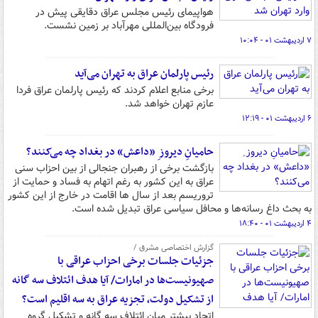
هواپیمای رئیس مجلس عراق دقایقی پیش در
فرودگاه بین‌المللی مهرآباد بر زمین نشست.
۷ اردیبهشت ۰۱ - ۱۰:۰۴
رئیس پارلمان عراق به تهران می‌آید
برخی منابع اعلام کردند که رئیس پارلمان عراق فردا
عازم تهران خواهد شد.
۶ اردیبهشت ۰۱ - ۱۲:۱۹
حامیانِ دیروز ِ «داعش» در بغداد چه می‌کنند؟
بازگشت برخی از رهبران جنجالی از بین احزاب سنی
عراق به این کشور به رغم اتهام به فساد و حمایت از
تروریسم بعد از سال ها اقامت در خارج از این کشور
به بحث داغ رسانه‌ها و محافل سیاسی عراق تبدیل شده است.
۴ اردیبهشت ۰۱ - ۱۸:۴۰
گزارش اختصاصی مشرق /
جزئیات جلسات برخی احزاب عراقی با
صهیونیست‌ها در امارات‌/ آیا هدف ائتلاف سه گانه
از تشکیل دولت، تجزیه عراق به سه اقلیم است؟
اتحاد بیشتر میان ائتلاف سه گانه و تشکیل گروه