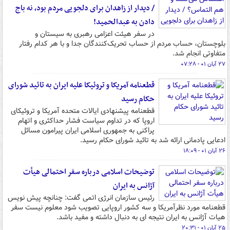
/ دیدار از زاهدان برای دلجویی مردم بود، نه باج
دادن به عبدالحمید!
در سفر هیئت اعزامی رهبری به سیستان و
بلوچستان، حساب مردم از حساب تحریک‌کنندگان جدا و با هر کدام رفتار
متفاوتی انجام شد.
۲۷ آبان ۰۱ - ۰۷:۲۸
قطعنامه آمریکا و تروئیکا علیه ایران به تائید شورای
حکام رسید
قطعنامه پیشنهادی ایالات متحده آمریکا و تروئیکای
اروپا که در تداوم سیاست فشار حداکثری و اتهام
پراکنی به جمهوری اسلامی ایران پیرامون مسائل
ادعایی پادمانی ارائه شد به تائید شورای حکام رسید.
۲۶ آبان ۰۱ - ۱۸:۰۹
توضیحات اسلامی درباره سفر احتمالی هیأت
آژانس به ایران
رئیس سازمان انرژی اتمی گفت: چنانچه پیش نویس
قطعنامه مورد نظرآمریکا و سه کشور اروپایی تصویب شود معلوم نیست سفر
هیات آژانس به ایران نتیجه ای به دنبال داشته و مفید باشد.
۲۵ آبان ۰۱ - ۲۰:۳۱