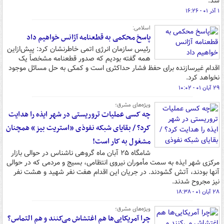
شد.
۱ آذر ۰۱ - ۱۶:۲۶
اسلامی:
پاسخ محکمی به قطعنامه آژانس خواهیم داد
رئیس سازمان انرژی اتمی خاطرنشان کرد: پیش‌ازاین
همه گفته بودیم که صدور قطعنامه مشخصاً یک
اقدام غیرسازنده برای حفظ فشار حداکثری است و کمکی به حل مسائل موجود
نخواهد کرد.
۲۹ آبان ۰۱ - ۱۰:۰۲
ویژه‌های مشرق؛
چه کسی عملیات تروریستی در شهر ایذه را هدایت
کرد؟ / بقایای شبکه نفوذی «استریت بیز» همچنان
مشغول به کار است!
شامگاه ۲۵ آبان ماه گروهی ناشناس در حوالی بازار
مرکزی شهر ایذه به سمت مأموران نیروی انتظامی، بسیج و مردمی که در حوالی
آنها بودند، آتش گشودند. در جریان این اقدام هفت نفر شهید و هشت نفر
نیز مجروح شدند.
۲۸ آبان ۰۱ - ۱۸:۳۸
ویژه‌های مشرق؛
چرا آمریکایی‌ها هم اغتشاش می‌کنند و هم التماس؟