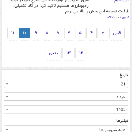
امروز ما یکی از تولیدکنندگان مطرح دنیا در تولید
رادیوداروها هستیم تاکید کرد: در گام تکمیلی،
ظرفیت توسعه این بخش را بالا می بریم.
۸ مهر ۰۱ - ۰۹:۰۶
قبلی
۳
۴
۵
۶
۷
۸
۹
۱۰
۱۱
۱۲
۱۳
بعدی
تاریخ
21
خرداد
1405
فیلترها
همه سرویس‌ها