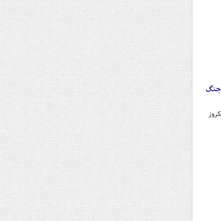
 جنگ
روز