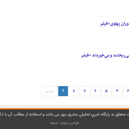
وران پهلوی+فیلم
‌ریختند و می‌خوردند +فیلم
۴
۵
۶
۷
۸
۹
بعدی
متعلق به پایگاه خبري-تحليلي مشرق نيوز می باشد و استفاده از مطالب آن با ذکر
طراحی و تولید: نستوه