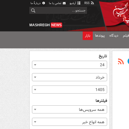
RSS
آرشیو
تماس با ما
دربارهٔ ما
MASHREGH
NEWS
یلم
دیدگاه
پیوندها
بازار
تاریخ
24
خرداد
1405
فیلترها
همه سرویس‌ها
همه انواع خبر