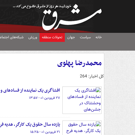
خانه
سیاست
جهان
تحولات منطقه
ورزش
شبکه‌های اجتماع
محمدرضا پهلوی
کل اخبار: 264
افشاگری یک نماینده از فسادهای 
۲۷ فروردین ۰۱ - ۱۳:۵۷
یازده سال حقوق یک کارگر، هدیه ف
۲۱ فروردین ۰۱ - ۱۵:۲۵