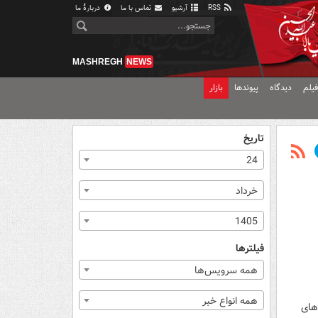
RSS
آرشیو
تماس با ما
دربارهٔ ما
MASHREGH
NEWS
یلم
دیدگاه
پیوندها
بازار
تاریخ
24
خرداد
1405
فیلترها
همه سرویس‌ها
همه انواع خبر
دهای