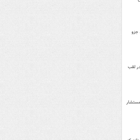
ر، جزو
در لقب
 مستشار