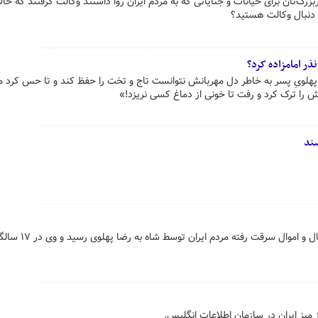
بزرگ‌تان برای خیانات و جنایاتی که به مردم ایران روا داشتند وکالت گرفتند که حال
 دنبال وکالت هستید؟
نذر امامزاده کرد؟
«پهلویِ پسر به خاطر دل مهربانش نتوانست تاج و تخت را حفظ کند و تا حس کرد
ش را ترک کرد و رفت تا خونی از دماغ کسی نریزد!»
سند
پس از مرگ محمدرضا پهلوی تمام مال و اموال س
یز ایران در سازمان اطلاعات انگلیس.