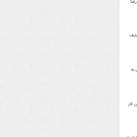
رضا
 فرمان کشف
 به
انه بدون کار