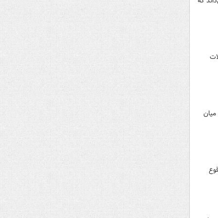
داند که
ات
 میان
قوع