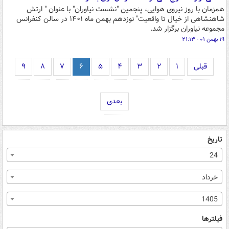
همزمان با روز نیروی هوایی، پنجمین "نشست نیاوران" با عنوان " ارتش
شاهنشاهی از خیال تا واقعیت" نوزدهم بهمن ماه ۱۴۰۱ در سالن کنفرانس
مجموعه نیاوران برگزار شد.
۱۹ بهمن ۰۱ - ۲۱:۱۳
قبلی
۱
۲
۳
۴
۵
۶
۷
۸
۹
بعدی
تاریخ
24
خرداد
1405
فیلترها