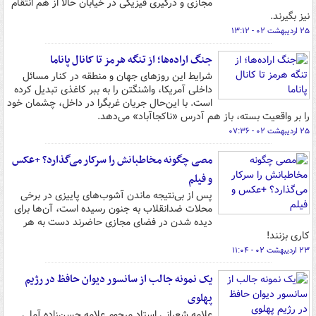
مجازی و درگیری فیزیکی در خیابان حالا از هم انتقام
نیز بگیرند.
۲۵ اردیبهشت ۰۲ - ۱۳:۱۲
جنگ اراده‌ها؛ از تنگه هرمز تا کانال پاناما
شرایط این روزهای جهان و منطقه در کنار مسائل
داخلی آمریکا، واشنگتن را به ببر کاغذی تبدیل کرده
است. با این‌حال جریان غربگرا در داخل، چشمان خود
را بر واقعیت بسته، باز هم آدرس «ناکجاآباد» می‌دهد.
۲۵ اردیبهشت ۰۲ - ۰۷:۳۶
مصی چگونه مخاطبانش را سرکار می‌گذارد؟ +عکس
و فیلم
پس از بی‌نتیجه ماندن آشوب‌های پاییزی در برخی
محلات ضدانقلاب به جنون رسیده است، آن‌ها برای
دیده شدن در فضای مجازی حاضرند دست به هر
کاری بزنند!
۲۳ اردیبهشت ۰۲ - ۱۱:۰۴
یک نمونه جالب از سانسور دیوان حافظ در رژیم
پهلوی
علامه شعرانی استاد مرحوم علامه حسن‌زاده آملی