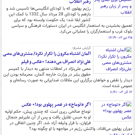
رهبر انقلاب
رژیم پهلوی که با کودتای انگلیسی‌ها تاسیس شد و
بازهم با کودتای 28 مرداد سال 1332 با کمک این
کشور ابقا شد؛ یک حکومت وابسته بود که برای
تعمیق بخشیدن به استعمار انگلیس در ایران دستورات فرهنگی و سیاسی
بلوک غرب و استعمارگران را عملیاتی می‌کرد.
۲۵ دی ۰۲ - ۱۸:۱۹
گزارش مشرق؛
آلمان اشتباه مکرون را تکرار نکرد/ مشتری‌های مصی
علی‌نژاد انصراف می‌دهند! +عکس و فیلم
مصی علی‌نژاد در لحظات منتهی به دیدار با کمیسر
حقوق بشر در وزارت خارجه آلمان، محرمانه بودن این
دیدار را نقض و خواهان برگزاری این ملاقات ضدایرانی به صورت رسانه‌ای و
عمومی شده است.
۱۲ آذر ۰۲ - ۱۱:۴۱
اگر «توماج» در عصر پهلوی بود!+ عکس
توماج صالحی رپری است که چندی پیش، حکم اولیه
او به حبس تقلیل یافت و پس از آن علیرغم جنجال
فراوان، با قرار وثیقه آزاد شد. اگر چنین اتفاقی در
دوران پهلوی می‌افتاد، واکنش رژیم در مواجهه با او چگونه بود؟