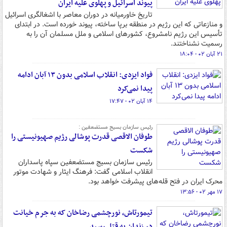
پیوند اسرائیل و پهلوی علیه ایران
تاریخ خاورمیانه در دوران معاصر با اشغالگری اسرائیل
و منازعاتی که این رژیم در منطقه برپا ساخته، پیوند خورده است. در ابتدای
تأسیس این رژیم نامشروع، کشورهای اسلامی و ملل مسلمان آن را به
رسمیت نشناختند.
۲۱ آبان ۰۲ - ۱۸:۰۴
فواد ایزدی: انقلاب اسلامی بدون ۱۳ آبان ادامه
پیدا نمی‌کرد
۱۴ آبان ۰۲ - ۱۷:۴۷
رئیس سازمان بسیج مستضعفین :
طوفان الاقصی قدرت پوشالی رژیم صهیونیستی را
شکست
رئیس سازمان بسیج مستضعفین سپاه پاسداران
انقلاب اسلامی گفت: فرهنگ ایثار و شهادت موتور
محرک ایران در فتح قله‌های پیشرفت خواهد بود.
۱۷ مهر ۰۲ - ۱۳:۵۶
تیمورتاش، نورچشمی رضاخان که به جرم خیانت
در زندان به قتل رسید