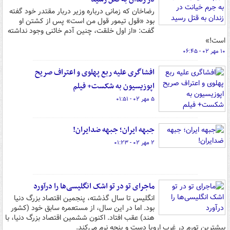
رضاخان که زمانی درباره وزیر دربار مقتدر خود گفته
بود «قول تیمور قول من است» پس از کشتن او
گفت: «از اول خلقت، چنین آدم خائنی وجود نداشته
است!»
۱۰ مهر ۰۲ - ۰۶:۴۵
افشاگری علیه ربع پهلوی و اعتراف صریح
اپوزیسیون به شکست+ فیلم
۵ مهر ۰۲ - ۰۱:۵۱
جبهه ایران؛ جبهه ضدایران!
۲ مهر ۰۲ - ۰۱:۲۳
ماجرای تو در تو اشک انگلیسی‌ها را درآورد
انگلیس تا سال گذشته، پنجمین اقتصاد بزرگ دنیا
بود. اما در این سال، از مستعمره سابق خود (کشور
هند) عقب افتاد. اکنون ششمین اقتصاد بزرگ دنیا، با
بیشترین تورم در غرب اروپا دست و پنجه نرم می‌کند.