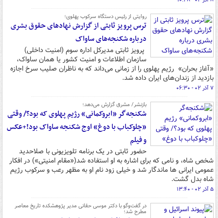
۸ آذر ۰۲ - ۱۰:۴۸
روایتی از رئیس دستگاه سرکوب پهلوی؛
ترس پرویز ثابتی از گزارش نهادهای حقوق بشری
درباره شکنجه‌های ساواک
پرویز ثابتی مدیرکل اداره سوم (امنیت داخلی)
سازمان اطلاعات و امنیت کشور یا همان ساواک،
«آغاز بحران» رژیم پهلوی را از زمانی می‌داند که به ناظران صلیب سرخ اجازه
بازدید از زندان‌های ایران داده شد.
۷ آذر ۰۲ - ۰۶:۳۰
بازنشر/ مشرق گزارش می‌دهد؛
شکنجه‌گر «ابروکمانی» رژیم پهلوی که بود؟/ وقتی
«چلوکباب با دوغ» اوج شکنجه ساواک بود!+عکس
و فیلم
حضور ثابتی در یک برنامه تلویزیونی با صلاحدید
شخص شاه، و نامی که برای اشاره به او استفاده شد(«مقام امنیتی») در افکار
عمومی ایرانی ها ماندگار شد و خیلی زود نام او به مظهر رعب و سرکوب رژیم
شاه بدل گشت.
۵ آذر ۰۲ - ۱۳:۴۰
در گفت‌وگو با دکتر موسی حقانی مدیر پژوهشکده تاریخ معاصر
مطرح شد؛