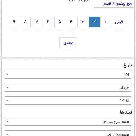
۳ دی ۰۳ - ۲۲:۳۴
قبلی
۱
۲
۳
۴
۵
۶
۷
۸
۹
بعدی
تاریخ
24
خرداد
1405
فیلترها
همه سرویس‌ها
همه انواع خبر