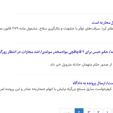
 محاربه است
دادستان کل کشور در بخشنامه ای اعلام کرد: سرقت‌های توأم با خشونت و 
حکم متهمان حادثه متروپل صادر شد/ حکم حبس برای ۲ قاچاقچی موادمخدر سوئدی/ اشد مجازات در انتظار 
ز صدور حکم متهمان حادثه متروپل خبر داد.
ست/ ارسال پرونده به دادگاه
کیفرخواست سارق مسلح بزرگراه نیایش با اتهام «محاربه» صادر و این پرونده امرو
۱
۲
۳
۴
بعدی