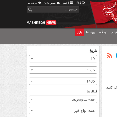
RSS
آرشیو
تماس با ما
دربارهٔ ما
MASHREGH
NEWS
یلم
دیدگاه
پیوندها
بازار
تاریخ
19
خرداد
1405
ف کنند
فیلترها
همه سرویس‌ها
همه انواع خبر