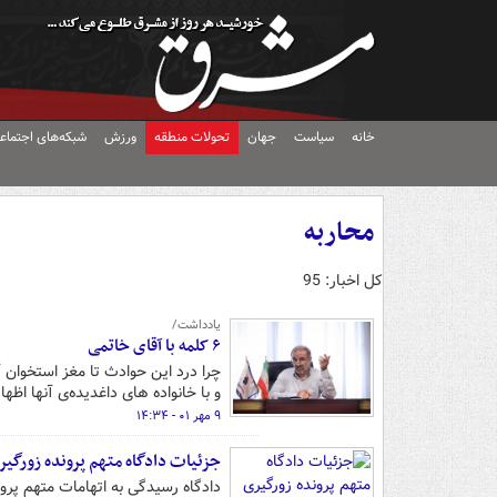
خانه
سیاست
جهان
تحولات منطقه
ورزش
شبکه‌های اجتماع
محاربه
کل اخبار: 95
یادداشت/
۶ کلمه با آقای خاتمی
چرا درد این حوادث تا مغز استخوان آ
و با خانواده های داغدیده‌ی آنها اظه
۹ مهر ۰۱ - ۱۴:۳۴
جزئیات دادگاه متهم پرونده زورگی
دادگاه رسیدگی به اتهامات متهم پرونده خفت گی