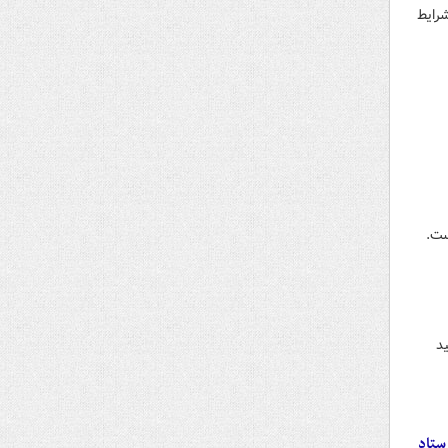
شرایط
ست.
د
ستاد