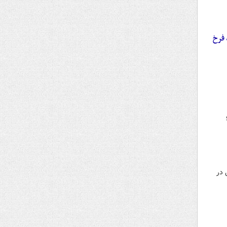
 فرخ
 در