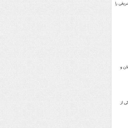
ریفی را
اتلان و
ی از