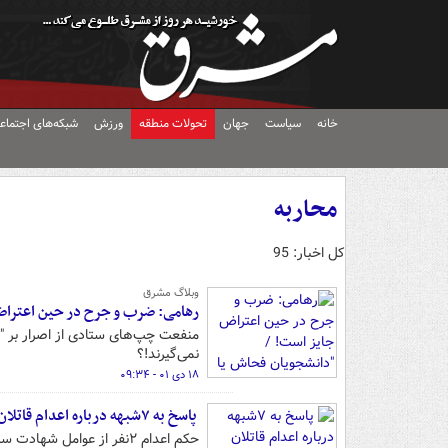
خانه
سیاست
جهان
تحولات منطقه
ورزش
شبکه‌های اجتماع
محاربه
کل اخبار: 95
وبلاگ مشرق
رهامی: ضرب و جرح در حین اعتراض
منفعت چپ‌های ستادی از اصرار بر "تو
نمی‌گیرند!؟
۱۸ دی ۰۱ - ۰۹:۳۴
پاسخ به ۷شبهه درباره اعدام قاتلان شهید عجمیان
حکم اعدام ۲نفر از عوامل 