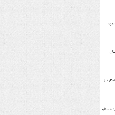
جمع،
تان
کار نیز
ه حسنلو