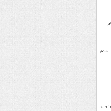
ور
 سخت‌تر
د و این