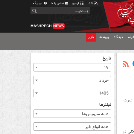
RSS
آرشیو
تماس با ما
دربارهٔ ما
MASHREGH
NEWS
یلم
دیدگاه
پیوندها
بازار
تاریخ
19
خرداد
1405
 عبرت
فیلترها
همه سرویس‌ها
همه انواع خبر
کنی در