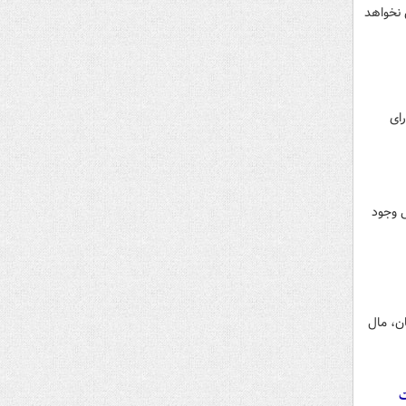
 نخواهد
ای
ی وجود
ن، مال
ت