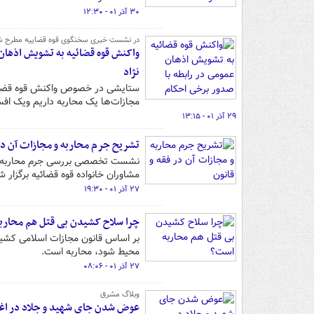
۳۰ آذر ۰۱ - ۱۲:۳۰
در نشست خبری سخنگوی قوه قضاییه مطرح ش
واکنش قوه قضائیه به تشویش اذهان
نژاد
ستایشی در خصوص واکنش قوه قضائیه
مجازات‌ها یک محاربه داریم ویک افس
۲۹ آذر ۰۱ - ۱۳:۱۵
تشریح جرم محاربه و مجازات آن در 
نشست تخصصی بررسی جرم محاربه و م
مشاوران خانواده قوه قضائیه برگزار ش
۲۷ آذر ۰۱ - ۱۹:۳۰
چرا سلاح کشیدن بی قتل هم محارب
بر اساس قانون مجازات اسلامی کشیدن
محیط شود، محاربه است.
۲۷ آذر ۰۱ - ۰۸:۰۶
وبلاگ مشرق
عوض شدن جای شهید و جلاد در اغتشاشات ۷۰ روزه/ تخریب ۳۰ مغازه و ۲ بانک توس