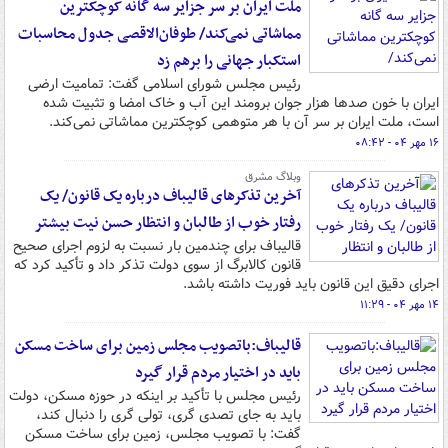
ملت ایران بر سر جزایر سه گانه کوچکترین
مماشاتی نمی‌کند/ طوفان‌الاقصی جدول محاسبات
استکبار جهانی را برهم زد
رئیس مجلس شورای اسلامی گفت: تمامیت ارضی
ایران با خون صدها هزار جوان برومند این آب و خاک امضا و تثبیت شده
است، ملت ایران بر سر آن با هر متوهمی کوچکترین مماشاتی نمی‌کند.
۱۶ مهر ۰۴ - ۰۸:۴۲
وبلاگ مشرق
آخرین تذکرهای قالیباف درباره یک قانون/ یک
رفتار خوب از طالبان و انتظار حسن نیت بیشتر
قالیباف برای چندمین بار نسبت به لزوم اجرای صحیح
قانون کالابرگ از سوی دولت تذکر داد و تأکید کرد که
اجرای دقیق این قانون باید فوریت داشته باشد.
۱۴ مهر ۰۴ - ۱۱:۲۹
قالیباف:باتصویب مجلس زمین برای ساخت مسکن
باید در اختیار مردم قرار گیرد
رئیس مجلس با تأکید بر اینکه در حوزه مسکن، دولت
باید به جای تصدی گری، تولی گری را دنبال کند،
گفت: با تصویب مجلس، زمین برای ساخت مسکن