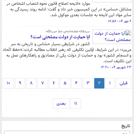
موارد «لایحه اصلاح قانون نحوه انتصاب اشخاص در
مشاغل حساس» در این کمیسیون خبر داد و گفت: ادامه روند رسیدگی به
سایر مواد این لایحه به جلسات بعدی موکول شد.
۶ مهر ۰۴ - ۱۸:۵۸
سرمقاله هفته‌نامه‌ی خط حزب‌الله؛
آیا حمایت از دولت مصلحتی است؟
کشور در شرایطی بسیار حسّاس و تاریخی به سر
می‌برد؛ در این شرایط، اوّلین تکلیفی که رهبر انقلاب مطالبه کردند:«حفظ اتّحاد
و انسجام کشور» بود و حمایت از دولت یکی از مصادیق و راهکارهای عمل به
این تکلیف است.
۲۳ شهریور ۰۴ - ۱۲:۲۰
قبلی
۱
۲
۳
۴
۵
۶
۷
۸
۹
۱۰
۱۱
بعدی
تاریخ