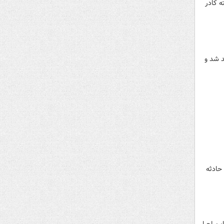
ه کادر
رو افتتاح خواهد شد و
حادثه