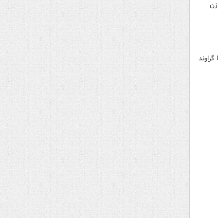
زن
گراوند