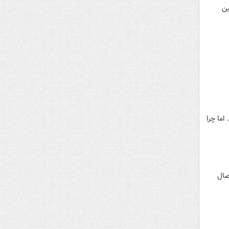
ین
اما چرا
لیات‌ اتصال