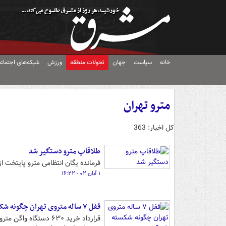
خانه
سیاست
جهان
تحولات منطقه
ورزش
شبکه‌های اجتماع
مترو تهران
کل اخبار: 363
طلاقاپ مترو دستگیر شد
فرمانده یگان انتظامی مترو پایتخت از
۱ آبان ۰۲ - ۱۶:۲۲
قفل ۷ ساله متروی تهران چگونه شکسته شد؟