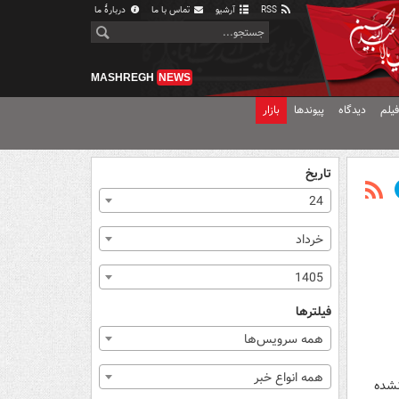
RSS
آرشیو
تماس با ما
دربارهٔ ما
MASHREGH
NEWS
یلم
دیدگاه
پیوندها
بازار
تاریخ
24
خرداد
1405
فیلترها
همه سرویس‌ها
همه انواع خبر
ام نشده