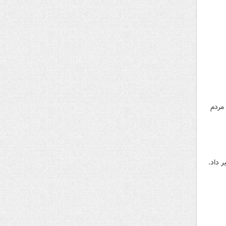
مردم
 داد.