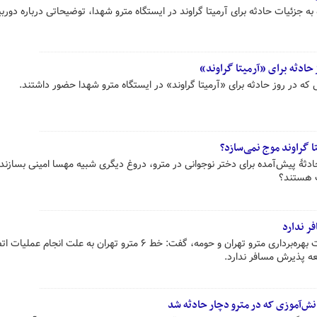
ران با اشاره به جزئیات حادثه برای آرمیتا گراوند در ایستگاه مترو شهدا، توضیحاتی درباره دورب
 حادثه برای «آرمیتا گراوند»
ی که در روز حادثه برای «آرمیتا گراوند» در ایستگاه مترو شهدا حضور داشتند.
تا گراوند موج نمی‌سازد؟
حادثۀ پیش‌آمده برای دختر نوجوانی در مترو، دروغ دیگری شبیه مهسا امینی بسازند. 
ت هستند؟
مدیر ارتباطات و امور بین‌الملل شرکت بهره‌برداری مترو تهران و حومه، گفت: خط ۶ مترو تهران به علت انجام عم
ه پذیرش مسافر ندارد.
‌آموزی که در مترو دچار حادثه شد