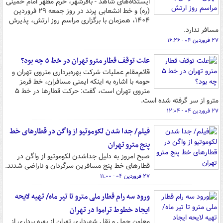
ایستگاه‌های شاهد - باقرشهر، حرم مطهر امام خمینی
(ره) و خط انشعابی پرند در روز جمعه ۲۹ فروردین
۱۴۰۴، همزمان با برگزاری مراسم روز ارتش، پذیرش
مسافر ندارد.
۲۷ فروردین ۰۴ - ۱۶:۲۶
علت توقف قطار مترو تهران در خط ۵ چه بود؟
قائم‌مقام عملیات شرکت بهره‌برداری متروی تهران و
حومه با اشاره به اینکه ایمنی مسافران، خط قرمز
متروی تهران است، گفت: حرکت قطارها در خط ۵
مترو از سر گرفته شده است.
۲۷ فروردین ۰۴ - ۱۲:۰۴
فیلم/ جدا شدن لکوموتیو از واگن در قطارهای خط
پنج مترو تهران
صبح امروز به دلیل جداشدن لکوموتیو از واگن در
قطارهای خط پنج مسافرین سرگردان و ناراضی شدند.
۲۷ فروردین ۰۴ - ۱۱:۰۰
ورود سه رام قطار ملی مترو تا تیر ماه/ تهیه لایحه
ایجاد خطوط تراموا در تهران
معاون حمل و نقل شهرداری تهران از بهره برداری از