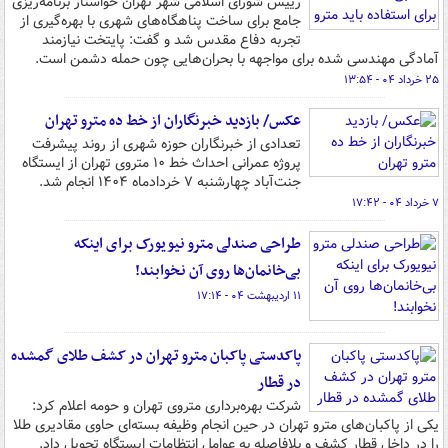
رییس شورای اسلامی شهر تهران خواستار برنامه‌ریزی
جامع برای ساخت پناهگاه‌های شهری با بهره‌گیری از
تجربه دفاع مقدس شد و گفت: پایتخت نیازمند
آمادگی مهندسی‌ شده برای مواجهه با بحران‌هایی چون حمله دشمن است.
۲۵ خرداد ۰۴ - ۱۳:۵۴
عکس/ بازدید خبرنگاران از خط ده مترو تهران
تعدادی از خبرنگاران حوزه شهری از روند پیشرفت
پروژه عمرانی احداث خط ۱۰ متروی تهران از ایستگاه
جنت‌آباد چهارشنبه ۷ خردادماه ۱۴۰۴ انجام شد.
۷ خرداد ۰۴ - ۱۷:۴۲
طراحی صندلی مترو نیویورک برای اینکه
بی‌خانمان‌ها روی آن نخوابند!
۱۱ اردیبهشت ۰۴ - ۱۷:۱۴
پاکدستی پاکبان مترو تهران در کشف طلای گمشده
در قطار
شرکت بهره‌برداری متروی تهران و حومه اعلام کرد:
یکی از پاکبان‌های مترو تهران در حین انجام وظیفه بسته‌ای حاوی مقادیری طلا
را در داخل قطار کشف و بلافاصله به عوامل انتظامات ایستگاه تحویل داد.