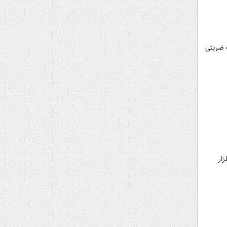
ت ضربتی
ار