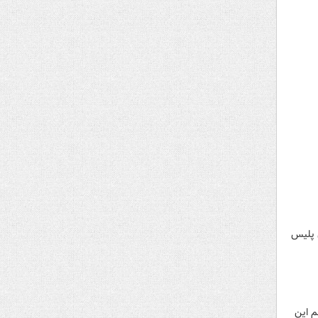
ن پلیس
فیلم این