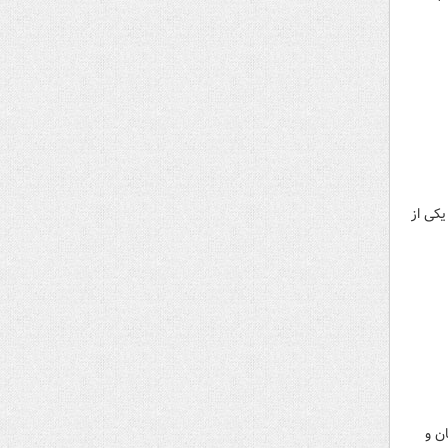
 در یکی از
ن و