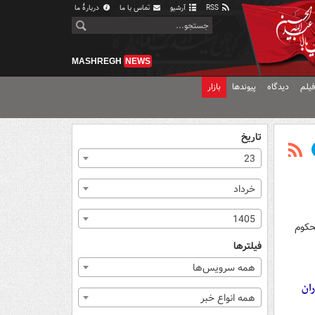
RSS
آرشیو
تماس با ما
دربارهٔ ما
MASHREGH
NEWS
یلم
دیدگاه
پیوندها
بازار
تاریخ
23
خرداد
1405
به قصاص محکوم
فیلترها
همه سرویس‌ها
 شهادت ۲ نفر از مأموران
همه انواع خبر