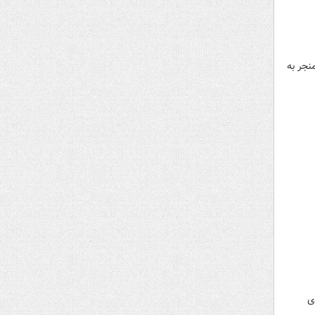
نجر به
ی