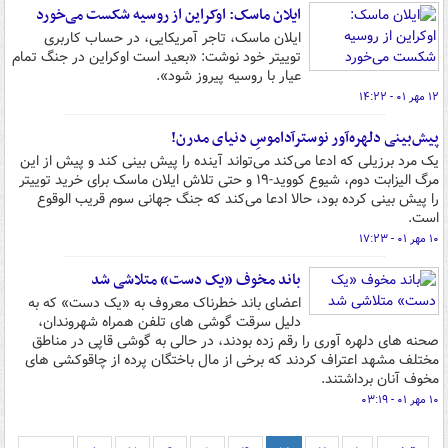
ایلان ماسک: اوکراین از روسیه شکست می‌خورد
ایلان ماسک، تاجر آمریکایی، در حساب کاربری
توییتر خود نوشت: «بعید است اوکراین در جنگ تمام
عیار با روسیه پیروز شود».‌
۱۲ مهر ۰۱ - ۱۴:۲۲
پیش‌بینی دلهره‌آور نوسترآداموسِ دنیای مدرن!
یک مرد برزیلی که ادعا می‌کند می‌تواند آینده را پیش بینی کند و پیش از این
مرگ الیزابت دوم، شیوع کووید-۱۹ و حتی تلاش ایلان ماسک برای خرید توییتر
را پیش بینی کرده بود، حالا ادعا می‌کند که جنگ جهانی سوم قریب الوقوع
است.
۱۰ مهر ۰۱ - ۱۷:۲۳
باند مخوف «یک دست» متلاشی شد
اعضای باند خطرناک معروف به «یک دست» که به
دلیل سرقت گوشی های تلفن همراه شهروندان،
صحنه های دلهره آوری را رقم زده بودند، در حالی به گوشی قاپی در مناطق
مختلف مشهد اعتراف کردند که برخی از مال باختگان پرده از چاقوکشی های
مخوف آنان برداشتند.
۱۰ مهر ۰۱ - ۰۳:۱۹