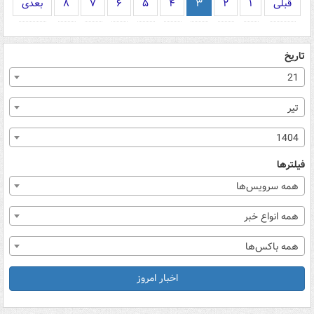
قبلی
۱
۲
۳
۴
۵
۶
۷
۸
بعدی
تاریخ
21
تیر
1404
فیلترها
همه سرویس‌ها
همه انواع خبر
همه باکس‌ها
اخبار امروز