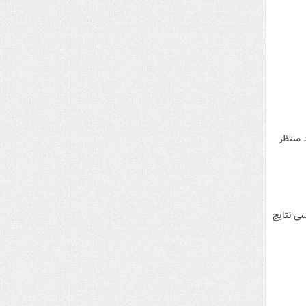
 منتظر
ی نتایج