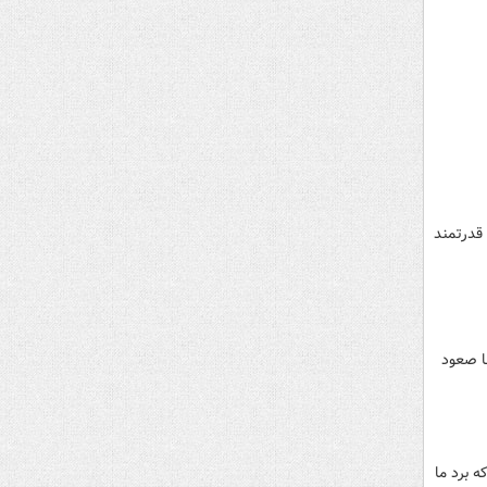
 قدرتمند
ها صعود
ه برد ما