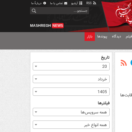
RSS
آرشیو
تماس با ما
دربارهٔ ما
MASHREGH
NEWS
یلم
دیدگاه
پیوندها
بازار
تاریخ
20
خرداد
1405
ابت‌ها
فیلترها
همه سرویس‌ها
همه انواع خبر