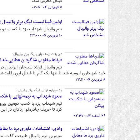
فینال معرفی شد.
۱۱ فروردین ۰۴ - ۰۱:۰۸
اولین فینالیست لیگ برتر والیبا
تیم والیبال شهداب یزد با کسب دو پی
۱۰ فروردین ۰۴ - ۲۳:۰۰
دور رفت نیمه نهایی لیگ برتر والیبال؛
درناها مغلوب شاگردان عطایی شدن
تیم والیبال فولاد سیرجان ایرانیان
خود شهرداری ارومیه شد تا تنها یک گام تا فینال این رقابت‌ها
۸ فروردین ۰۴ - ۲۲:۱۱
یک چهارم نهایی لیگ برتر والیبال؛
صعود شهداب به نیمه‌نهایی با شک
تیم شهداب یزد با کسب دومین پیروزی 
کرد تا حریف چادرملو اردکان در این
۲۶ اسفند ۰۳ - ۲۲:۳۷
وادی: اشتباهات داوری برد ما مقابل
سرمربی تیم والیبال طبیعت گفت: متأس