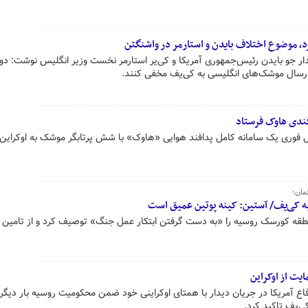
، موضوع اختلاف بایدن و استارمر در واشنگتن
دیدار جو بایدن رئیس‌جمهوری آمریکا و کی‌یر استارمر نخست وزیر انگلیس نوشت: د
 ارسال موشک‌های انگلیسی به کی‌یف مخفی کنند.
افندی هاوک فرستاد
ارسال فوری یک سامانه‌ کامل پدافند هوایی «هاوک» با شش پرتابگر موشک به اوکراین 
مان؛
منطقه کورسک روسیه را «به دست گرفتن ابتکار عمل جنگ» توصیف کرد و از تامین 
یت از اوکراین
 دفاع آمریکا در جریان دیدار با همتای اوکراینی خود ضمن محکومیت روسیه بار دیگر 
‌یف تاکید کرد.