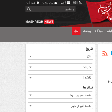
RSS
آرشیو
تماس با ما
دربارهٔ ما
MASHREGH
NEWS
یلم
دیدگاه
پیوندها
بازار
تاریخ
24
خرداد
1405
 و
فیلترها
همه سرویس‌ها
همه انواع خبر