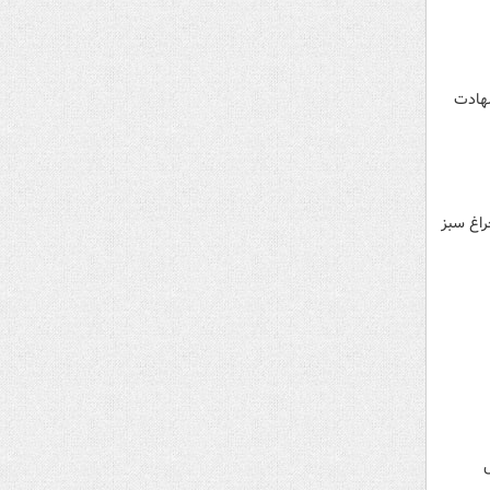
شهادت
راغ سبز
ل