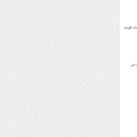
تحولات غرب
 در