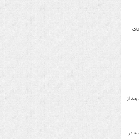
خاک
بعد از
یه در