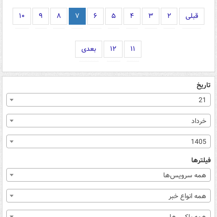
قبلی
۲
۳
۴
۵
۶
۷
۸
۹
۱۰
۱۱
۱۲
بعدی
تاریخ
21
خرداد
1405
فیلترها
همه سرویس‌ها
همه انواع خبر